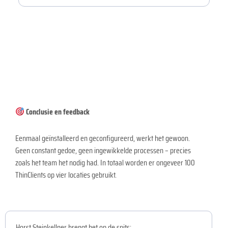
Conclusie en feedback
Eenmaal geïnstalleerd en geconfigureerd, werkt het gewoon.
Geen constant gedoe, geen ingewikkelde processen – precies
zoals het team het nodig had. In totaal worden er ongeveer 100
ThinClients op vier locaties gebruikt.
Horst Steinkellner brengt het op de spits: