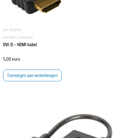
excl. 19% BTW
Levertijd:
1-2 werkdagen
DVI-D – HDMI kabel
5,00
euro
Toevoegen aan winkelwagen