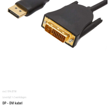
excl. 19% BTW
Levertijd:
1-2 werkdagen
DP – DVI kabel