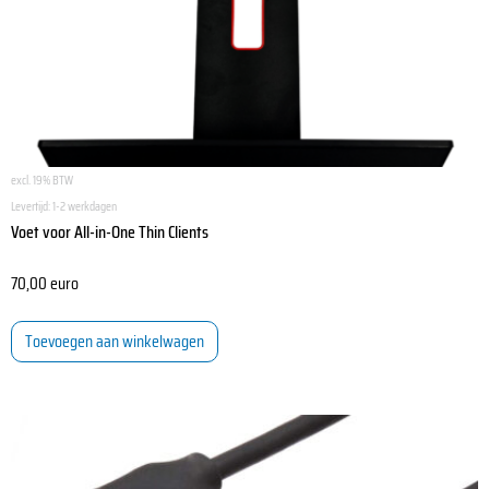
excl. 19% BTW
Levertijd:
1-2 werkdagen
Voet voor All-in-One Thin Clients
70,00
euro
Toevoegen aan winkelwagen