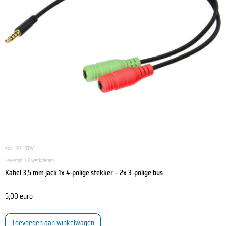
excl. 19% BTW
Levertijd:
1-2 werkdagen
Kabel 3,5 mm jack 1x 4-polige stekker – 2x 3-polige bus
5,00
euro
Toevoegen aan winkelwagen