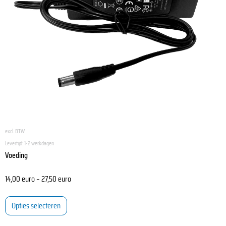
gekozen
worden
op
de
productpagina
excl. BTW
Levertijd:
1-2 werkdagen
Voeding
14,00
euro
–
27,50
euro
Opties selecteren