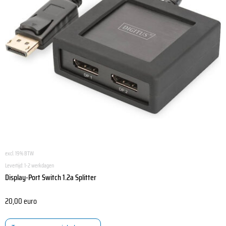
excl. 19% BTW
Levertijd:
1-2 werkdagen
Display-Port Switch 1.2a Splitter
20,00
euro