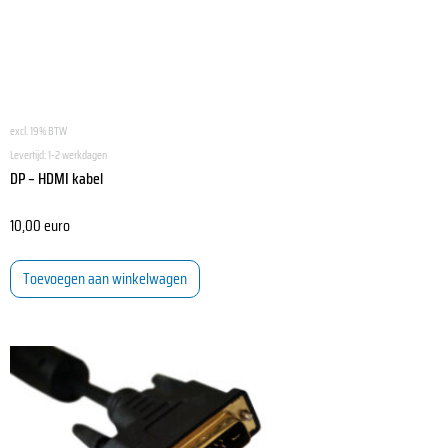
excl. 19% BTW
Levertijd:
1-2 werkdagen
DP – HDMI kabel
10,00
euro
Toevoegen aan winkelwagen