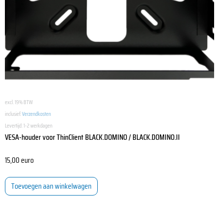
excl. 19% BTW
inclusief.
Verzendkosten
Levertijd:
1-2 werkdagen
VESA-houder voor ThinClient BLACK.DOMINO / BLACK.DOMINO.II
15,00
euro
Toevoegen aan winkelwagen