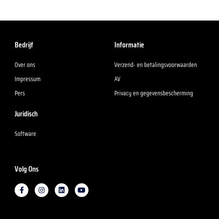
Bedrijf
Informatie
Over ons
Verzend- en betalingsvoorwaarden
Impressum
AV
Pers
Privacy en gegevensbescherming
Juridisch
Software
Volg Ons
F
I
L
Y
a
n
i
o
c
s
n
u
e
t
k
t
b
a
e
u