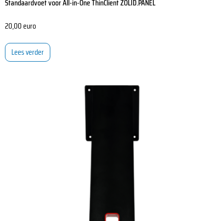
Standaardvoet voor All-in-One ThinClient ZOLID.PANEL
20,00
euro
Lees verder