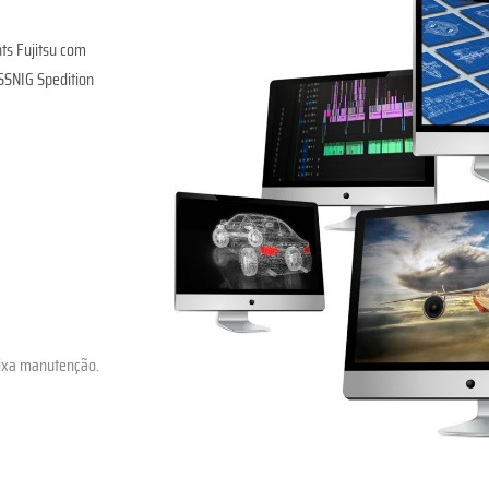
nts Fujitsu com
USSNIG Spedition
aixa manutenção.