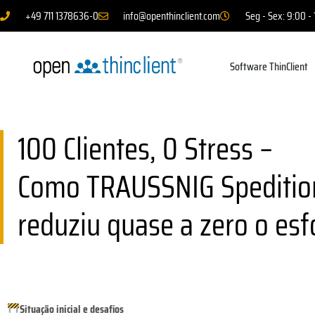
+49 711 1378636-0
info@openthinclient.com
Seg - Sex: 9:00 -
Software ThinClient
100 Clientes, 0 Stress –
Como TRAUSSNIG Spediti
reduziu quase a zero o esf
Situação inicial e desafios