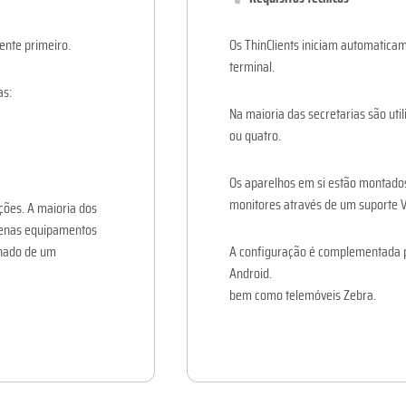
ente primeiro.
Os ThinClients iniciam automatica
terminal.
as:
Na maioria das secretarias são uti
ou quatro.
Os aparelhos em si estão montados 
monitores através de um suporte V
ções. A maioria dos
Apenas equipamentos
onado de um
A configuração é complementada 
Android.
bem como telemóveis Zebra.