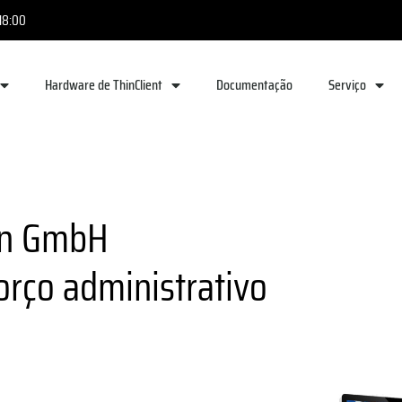
 18:00
Hardware de ThinClient
Documentação
Serviço
on GmbH
orço administrativo