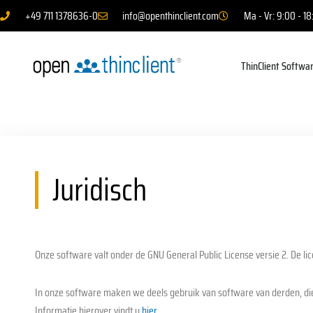
+49 711 1378636-0
info@openthinclient.com
Ma - Vr: 9:00 - 18
ThinClient Softwa
Juridisch
Onze software valt onder de GNU General Public License versie 2. De lice
In onze software maken we deels gebruik van software van derden, die 
Informatie hierover vindt u
hier.