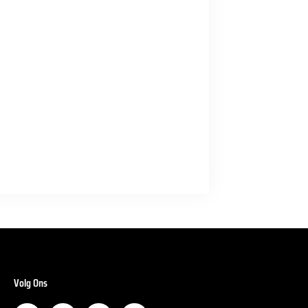
Volg Ons
F
I
L
Y