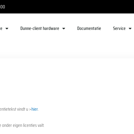
:00
re
Dunne-client hardware
Documentatie
Service
ntietekst vindt u >
hier
.
onder eigen licenties valt.