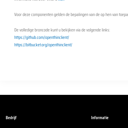
Voor deze componenten gelden de bepalingen van de op hen van toepassi
De volledige broncode kunt u bekijken via de volgende links:
https://github.com/openthinclient/
https://bitbucket.org/openthinclient/
Bedrijf
Informatie