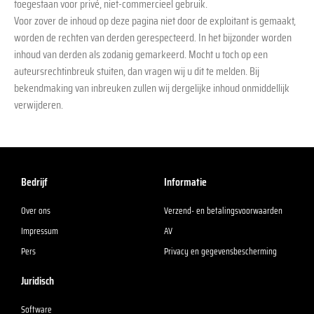
toegestaan voor privé, niet-commercieel gebruik.
Voor zover de inhoud op deze pagina niet door de exploitant is gemaakt,
worden de rechten van derden gerespecteerd. In het bijzonder worden
inhoud van derden als zodanig gemarkeerd. Mocht u toch op een
auteursrechtinbreuk stuiten, dan vragen wij u dit te melden. Bij
bekendmaking van inbreuken zullen wij dergelijke inhoud onmiddellijk
verwijderen.
Bedrijf
Informatie
Over ons
Verzend- en betalingsvoorwaarden
Impressum
AV
Pers
Privacy en gegevensbescherming
Juridisch
Software