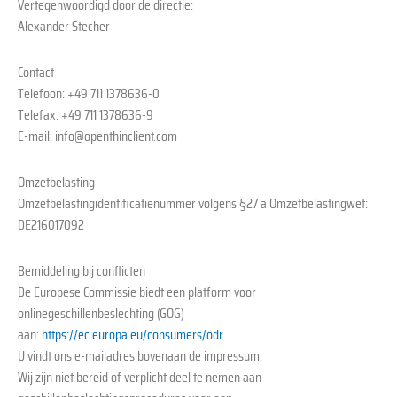
Vertegenwoordigd door de directie:
Alexander Stecher
Contact
Telefoon: +49 711 1378636-0
Telefax: +49 711 1378636-9
E-mail: info@openthinclient.com
Omzetbelasting
Omzetbelastingidentificatienummer volgens §27 a Omzetbelastingwet:
DE216017092
Bemiddeling bij conflicten
De Europese Commissie biedt een platform voor
onlinegeschillenbeslechting (GOG)
aan:
https://ec.europa.eu/consumers/odr
.
U vindt ons e-mailadres bovenaan de impressum.
Wij zijn niet bereid of verplicht deel te nemen aan