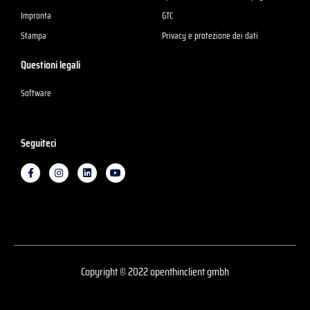
Impronta
GTC
Stampa
Privacy e protezione dei dati
Questioni legali
Software
Seguiteci
F
I
L
Y
a
n
i
o
c
s
n
u
e
t
k
t
b
a
e
u
o
g
d
b
o
r
i
e
k
a
n
-
m
f
Copyright © 2022 openthinclient gmbh