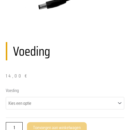
Voeding
14,00
€
Netzteil
Voeding
aantal
Toevoegen aan winkelwagen