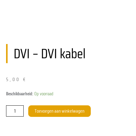
DVI – DVI kabel
5,00
€
Kabel
Beschikbaarheid:
Op voorraad
DVI
-
Toevoegen aan winkelwagen
DVI
aantal