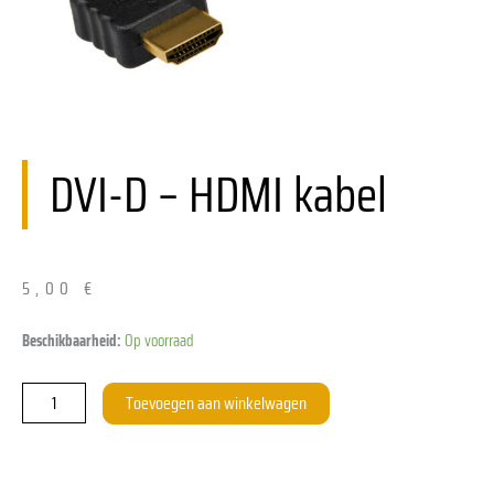
DVI-D – HDMI kabel
5,00
€
Kabel
Beschikbaarheid:
Op voorraad
DVI-
D
Toevoegen aan winkelwagen
-
HDMI
aantal