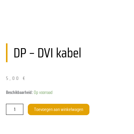
DP – DVI kabel
5,00
€
Kabel
Beschikbaarheid:
Op voorraad
DP
-
Toevoegen aan winkelwagen
DVI
aantal