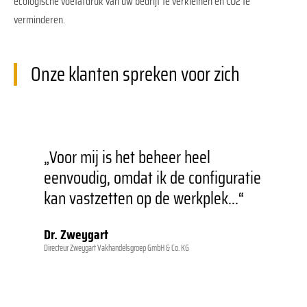
ecologische voetafdruk van uw bedrijf te verkleinen en CO2 te
verminderen.
Onze klanten spreken voor zich
„Voor mij is het beheer heel
A
eenvoudig, omdat ik de configuratie
o
kan vastzetten op de werkplek...“
o
b
Dr. Zweygart
m
Directeur Zweygart Vakhandelsgroep GmbH & Co. KG
g
Th