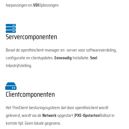
toepassingen en
VDI
Oplossingen.
Servercomponenten
Bevat de openthinclient-manager en -server voor softwareverdeling,
configuratie en clientupdates.
Eenvoudig
Installatie.
Snel
Inbedrijfstelling.
Clientcomponenten
Het ThinClient-besturingssysteem dat door openthinclient wordt
geleverd, wordt via de
Netwerk
opgestart (
PXE-Opstarten
Rollout in
kortste tijd. Geen lokale gegevens.