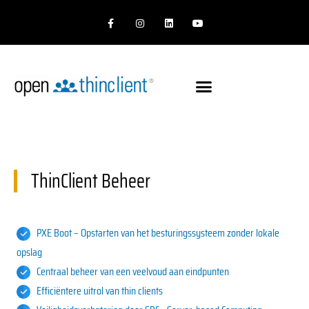
Ga
F
I
L
Y
naar
a
n
i
o
c
s
n
u
de
e
t
k
t
b
a
e
u
inhoud
o
g
d
b
o
r
I
e
k
a
n
-
m
f
ThinClient Beheer
PXE Boot – Opstarten van het besturingssysteem zonder lokale
opslag
Centraal beheer van een veelvoud aan eindpunten
Efficiëntere uitrol van thin clients