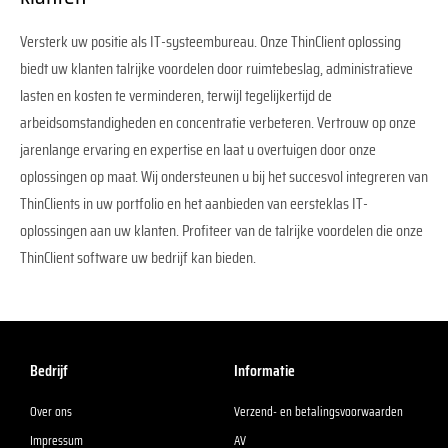
Versterk uw positie als IT-systeembureau. Onze ThinClient oplossing
biedt uw klanten talrijke voordelen door ruimtebeslag, administratieve
lasten en kosten te verminderen, terwijl tegelijkertijd de
arbeidsomstandigheden en concentratie verbeteren. Vertrouw op onze
jarenlange ervaring en expertise en laat u overtuigen door onze
oplossingen op maat. Wij ondersteunen u bij het succesvol integreren van
ThinClients in uw portfolio en het aanbieden van eersteklas IT-
oplossingen aan uw klanten. Profiteer van de talrijke voordelen die onze
ThinClient software uw bedrijf kan bieden.
Bedrijf
Informatie
Over ons
Verzend- en betalingsvoorwaarden
Impressum
AV