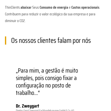
ThinClients
abaixar
Seus
Consumo de energia
e
Custos operacionais
.
Contribuem para reduzir o valor ecológico da sua empresa e para
diminuir o CO2.
Os nossos clientes falam por nós
„Para mim, a gestão é muito
C
simples, pois consigo fixar a
a
configuração no posto de
o
trabalho...“
u
s
Dr. Zweygart
p
Diretor-Geral Zweygart Fachhandelsgruppe GmbH & Co. KG