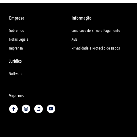
Empresa
Informação
Sobre nós
Condições de Envio e Pagamento
Notas Legais
AGB
Imprensa
Privacidade e Proteção de Dados
Jurídico
Software
Siga-nos
F
I
L
Y
a
n
i
o
c
s
n
u
e
t
k
T
b
a
e
u
o
g
d
b
o
r
I
e
k
a
n