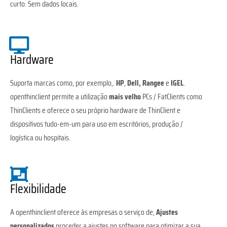
curto. Sem dados locais.
Hardware
Suporta marcas como, por exemplo,.
HP
,
Dell, Rangee
e
IGEL
.
openthinclient permite a utilização
mais velho
PCs / FatClients como
ThinClients e oferece o seu próprio hardware de ThinClient e
dispositivos tudo-em-um para uso em escritórios, produção /
logística ou hospitais.
Flexibilidade
A openthinclient oferece às empresas o serviço de,
Ajustes
personalizados
proceder a ajustes no software para otimizar a sua