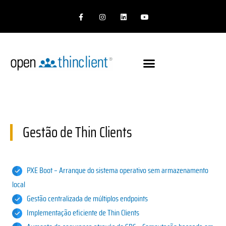
Skip
F
I
L
Y
to
a
n
i
o
c
s
n
u
content
e
t
k
T
b
a
e
u
o
g
d
b
o
r
I
e
k
a
n
-
m
f
Gestão de Thin Clients
PXE Boot – Arranque do sistema operativo sem armazenamento
local
Gestão centralizada de múltiplos endpoints
Implementação eficiente de Thin Clients