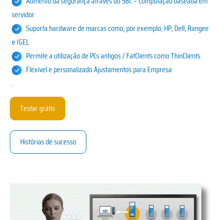
Aumento da segurança através do SBC – Computação baseada em
servidor
Suporta hardware de marcas como, por exemplo, HP, Dell, Rangee
e IGEL
Permite a utilização de PCs antigos / FatClients como ThinClients
Flexível e
personalizado
Ajustamentos para
Empresa
.
Testar grátis
Histórias de sucesso