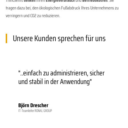
ThinClients
senken
Ihren
Energieverbrauch
und
Betriebskosten
. Sie
tragen dazu bei, den ökologischen Fußabdruck Ihres Unternehmens zu
verringern und CO2 zu reduzieren.
Unsere Kunden sprechen für uns
"..einfach zu administrieren, sicher
„
und stabil in der Anwendung"
e
d
Björn Drescher
D
IT-Teamleiter RONAL GROUP
Ges