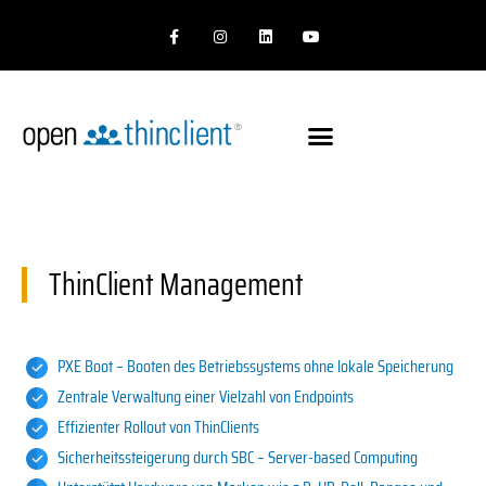
Zum
F
I
L
Y
Inhalt
a
n
i
o
c
s
n
u
springen
e
t
k
t
b
a
e
u
o
g
d
b
o
r
i
e
k
a
n
-
m
f
ThinClient Management
PXE Boot – Booten des Betriebssystems ohne lokale Speicherung
Zentrale Verwaltung einer Vielzahl von Endpoints
Effizienter Rollout von ThinClients
Sicherheitssteigerung durch SBC – Server-based Computing