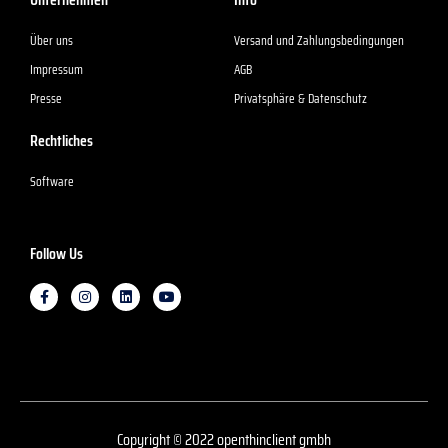
Über uns
Versand und Zahlungsbedingungen
Impressum
AGB
Presse
Privatsphäre & Datenschutz
Rechtliches
Software
Follow Us
F
I
L
Y
a
n
i
o
c
s
n
u
e
t
k
t
b
a
e
u
o
g
d
b
o
r
i
e
k
a
n
-
m
f
Copyright © 2022 openthinclient gmbh