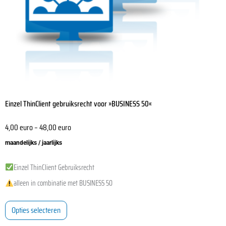
op
de
productpagina
Einzel ThinClient gebruiksrecht voor »BUSINESS 50«
4,00
euro
–
48,00
euro
maandelijks / jaarlijks
Einzel ThinClient Gebruiksrecht
alleen in combinatie met BUSINESS 50
Opties selecteren