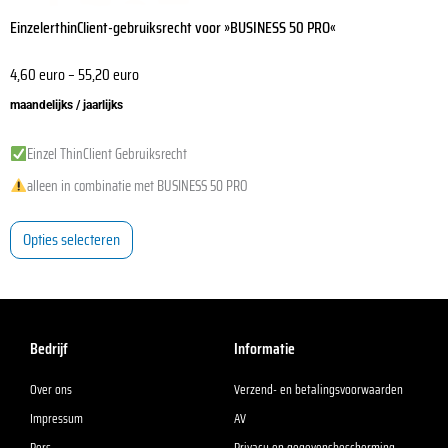
EinzelerthinClient-gebruiksrecht voor »BUSINESS 50 PRO«
4,60
euro
–
55,20
euro
maandelijks / jaarlijks
Einzel ThinClient Gebruiksrecht
alleen in combinatie met BUSINESS 50 PRO
Opties selecteren
Bedrijf
Informatie
Over ons
Verzend- en betalingsvoorwaarden
Impressum
AV
Pers
Privacy en gegevensbescherming