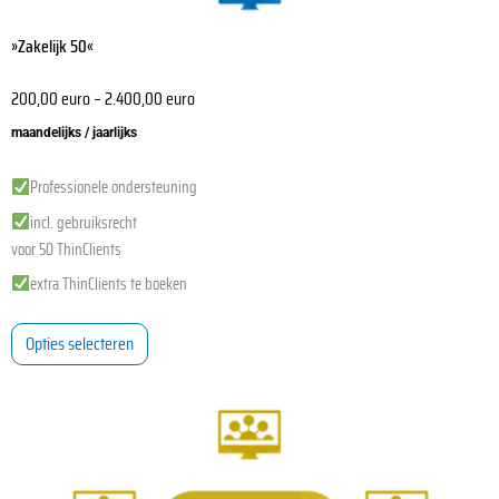
»Zakelijk 50«
200,00
euro
–
2.400,00
euro
maandelijks / jaarlijks
Professionele ondersteuning
incl. gebruiksrecht
voor 50 ThinClients
extra ThinClients te boeken
Opties selecteren
Dit
product
heeft
meerdere