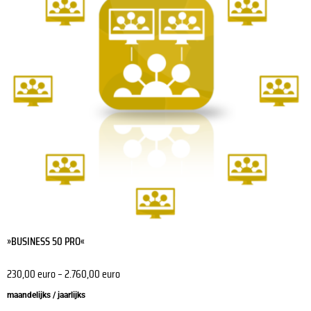
variaties.
Deze
optie
kan
gekozen
worden
op
de
productpagina
»BUSINESS 50 PRO«
230,00
euro
–
2.760,00
euro
maandelijks / jaarlijks