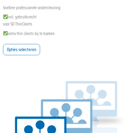
Snellere professionele ondersteuning
incl. gebruiksrecht
voor 50 ThinClients
extra thin clients bij te boeken
Opties selecteren
Dit
product
heeft
meerdere
variaties.
Deze
optie
kan
gekozen
worden