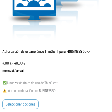
en
la
página
de
producto
Autorización de usuario único ThinClient para »BUSINESS 50«.«
4,00
€
-
48,00
€
mensual / anual
Autorización única de uso de ThinClient.
sólo en combinación con BUSINESS 50
Seleccionar opciones