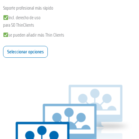
Soporte profesional más rápido
Incl. derecho de uso
para 50 ThinClients
se pueden añadir más Thin Clients
Seleccionar opciones
Este
producto
tiene
múltiples
variantes.
Las
opciones
se
pueden
elegir