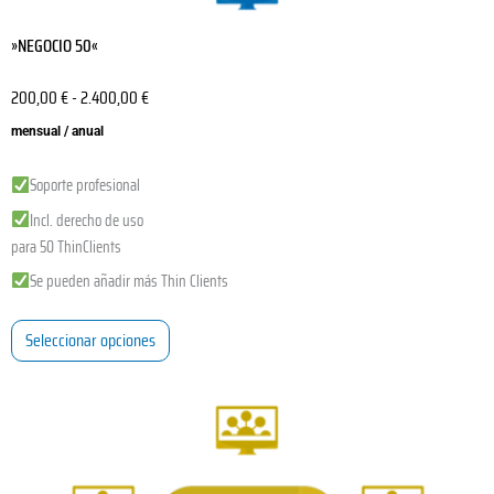
»NEGOCIO 50«
200,00
€
-
2.400,00
€
mensual / anual
Soporte profesional
Incl. derecho de uso
para 50 ThinClients
Se pueden añadir más Thin Clients
Seleccionar opciones
Este
producto
tiene
múltiples