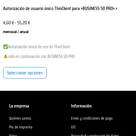
Autorización de usuario único ThinClient para »BUSINESS 50 PRO«.«
4,60
€
-
55,20
€
mensual / anual
Autorización única de uso de ThinClient.
sólo en combinación con BUSINESS 50 PRO
Seleccionar opciones
La empresa
Información
Quiénes somos
Envío y condiciones de pago
Pie de imprenta
GTC
Pulse
Privacidad y protección de datos