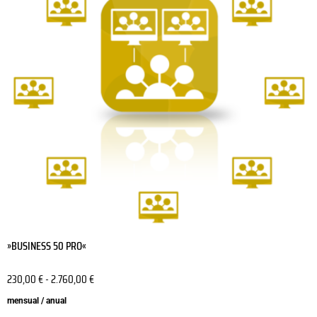
variantes.
Las
opciones
se
pueden
elegir
en
la
página
de
producto
»BUSINESS 50 PRO«
230,00
€
-
2.760,00
€
mensual / anual