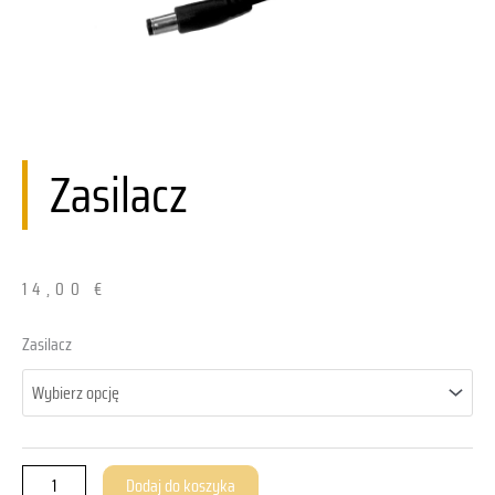
Zasilacz
14,00
€
ilość
Zasilacz
Netzteil
Dodaj do koszyka