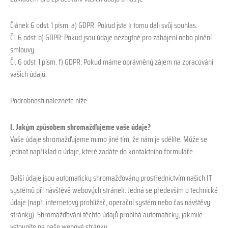
Článek 6 odst. 1 písm. a) GDPR: Pokud jste k tomu dali svůj souhlas.
Čl. 6 odst. b) GDPR: Pokud jsou údaje nezbytné pro zahájení nebo plnění
smlouvy.
Čl. 6 odst. 1 písm. f) GDPR: Pokud máme oprávněný zájem na zpracování
vašich údajů.
Podrobnosti naleznete níže.
I. Jakým způsobem shromažďujeme vaše údaje?
Vaše údaje shromažďujeme mimo jiné tím, že nám je sdělíte. Může se
jednat například o údaje, které zadáte do kontaktního formuláře.
Další údaje jsou automaticky shromažďovány prostřednictvím našich IT
systémů při návštěvě webových stránek. Jedná se především o technické
údaje (např. internetový prohlížeč, operační systém nebo čas návštěvy
stránky). Shromažďování těchto údajů probíhá automaticky, jakmile
vstoupíte na naše webové stránky.