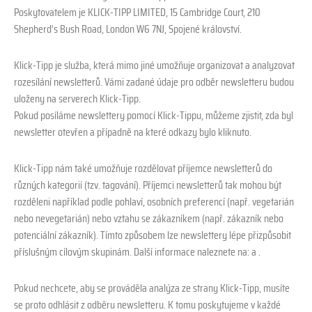
Poskytovatelem je KLICK-TIPP LIMITED, 15 Cambridge Court, 210
Shepherd’s Bush Road, London W6 7NJ, Spojené království.
Klick-Tipp je služba, která mimo jiné umožňuje organizovat a analyzovat
rozesílání newsletterů. Vámi zadané údaje pro odběr newsletteru budou
uloženy na serverech Klick-Tipp.
Pokud posíláme newslettery pomocí Klick-Tippu, můžeme zjistit, zda byl
newsletter otevřen a případně na které odkazy bylo kliknuto.
Klick-Tipp nám také umožňuje rozdělovat příjemce newsletterů do
různých kategorií (tzv. tagování). Příjemci newsletterů tak mohou být
rozděleni například podle pohlaví, osobních preferencí (např. vegetarián
nebo nevegetarián) nebo vztahu se zákazníkem (např. zákazník nebo
potenciální zákazník). Tímto způsobem lze newslettery lépe přizpůsobit
příslušným cílovým skupinám. Další informace naleznete na: a .
Pokud nechcete, aby se prováděla analýza ze strany Klick-Tipp, musíte
se proto odhlásit z odběru newsletteru. K tomu poskytujeme v každé