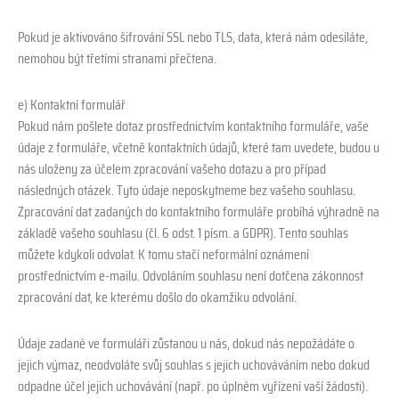
Pokud je aktivováno šifrování SSL nebo TLS, data, která nám odesíláte,
nemohou být třetími stranami přečtena.
e) Kontaktní formulář
Pokud nám pošlete dotaz prostřednictvím kontaktního formuláře, vaše
údaje z formuláře, včetně kontaktních údajů, které tam uvedete, budou u
nás uloženy za účelem zpracování vašeho dotazu a pro případ
následných otázek. Tyto údaje neposkytneme bez vašeho souhlasu.
Zpracování dat zadaných do kontaktního formuláře probíhá výhradně na
základě vašeho souhlasu (čl. 6 odst. 1 písm. a GDPR). Tento souhlas
můžete kdykoli odvolat. K tomu stačí neformální oznámení
prostřednictvím e-mailu. Odvoláním souhlasu není dotčena zákonnost
zpracování dat, ke kterému došlo do okamžiku odvolání.
Údaje zadané ve formuláři zůstanou u nás, dokud nás nepožádáte o
jejich výmaz, neodvoláte svůj souhlas s jejich uchováváním nebo dokud
odpadne účel jejich uchovávání (např. po úplném vyřízení vaší žádosti).