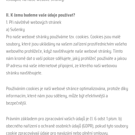
II. K čemu budeme vaše údaje používat?
1. Při návštěvě webových stránek
a) Sušenky
Pro naše webové stránky používáme tzv. cookies. Cookies jsou malé
soubory, které jsou ukládány na vašem zařízení prostřednictvím vašeho
webového prohlížeče, když navštěvujete naše webové stránky. Tímto
nám kromě dat o vaší poloze sdělujete, jaký prohlížeč používáte a jakou
IP adresu má vaše internetové připojení, ze kterého naši webovou
stránku navštěvujete.
Používáním cookies je naší webové stránce optimalizována, protože díky
informacím, které nám jsou sděleny, může být efektivnější a
bezpečnější.
Právním základem pro zpracování vašich údajů je čl. 6 odst. 1 písm. b)
obecného nařízení o ochraně osobních údajů (GDPR), pokud tyto soubory
cookie zpracovávají údaje pro navázání nebo plnění smlouvy.