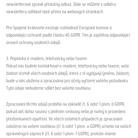
newsletterové zprávě příslušný odkaz. Dále se můžete z odběru
newsletteru odhlásit také přímo na webových stránkách.
Pro Spojené království existuje rozhodnutí Evropské komise o
odpovídající ochraně podle článku 45 GDPR. Tím je zajištěna odpovídající
úroveň ochrany osobních údajů.
3. Poptávka e-mailem, telefonicky nebo faxem
Pokud nás budete kontaktovat e-mailem, telefonicky nebo faxem, vaše
žádost včetně všech osobních údajů, které z ní vyplývají (jméno, žádost),
bude u nás uložena a zpracována pro účely vyřízení vašeho požadavku.
Tyto údaje nebudeme sdílet bez vašeho souhlasu.
Zpracování těchto údajů probíhá na základě čl. 6 odst. 1 písm. b GDPR,
pokud váš dotaz souvisí s plněním smlouvy nebo je nutný k provedení
předsmluvních opatření. Ve všech ostatních případech je zpracování
založeno na vašem souhlasu (čl. 6 odst. 1 písm. a GDPR) a/nebo na našich
oprávněných zájmech (čl. 6 odst. 1 písm. f GDPR), protože máme