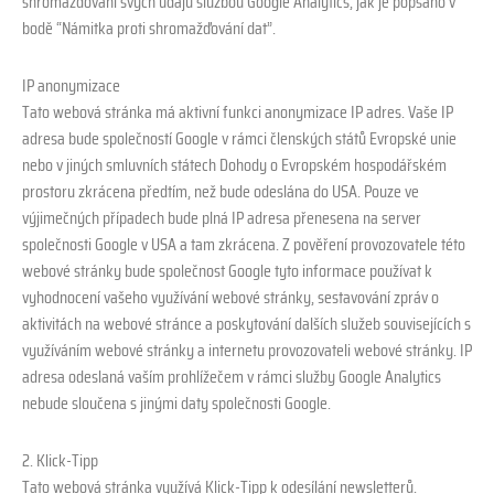
shromažďování svých údajů službou Google Analytics, jak je popsáno v
bodě “Námitka proti shromažďování dat”.
IP anonymizace
Tato webová stránka má aktivní funkci anonymizace IP adres. Vaše IP
adresa bude společností Google v rámci členských států Evropské unie
nebo v jiných smluvních státech Dohody o Evropském hospodářském
prostoru zkrácena předtím, než bude odeslána do USA. Pouze ve
výjimečných případech bude plná IP adresa přenesena na server
společnosti Google v USA a tam zkrácena. Z pověření provozovatele této
webové stránky bude společnost Google tyto informace používat k
vyhodnocení vašeho využívání webové stránky, sestavování zpráv o
aktivitách na webové stránce a poskytování dalších služeb souvisejících s
využíváním webové stránky a internetu provozovateli webové stránky. IP
adresa odeslaná vaším prohlížečem v rámci služby Google Analytics
nebude sloučena s jinými daty společnosti Google.
2. Klick-Tipp
Tato webová stránka využívá Klick-Tipp k odesílání newsletterů.