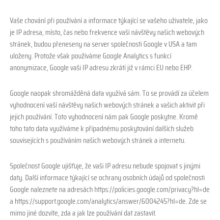
Vaše chování při používání a informace týkající se vašeho uživatele, jako
je IP adresa, místo, čas nebo frekvence vaší návštěvy našich webových
stránek, budou přeneseny na server společnosti Google v USA a tam
uloženy. Protože však používáme Google Analytics s funkcí
anonymizace, Google vaši IP adresu zkrátí již v rámci EU nebo EHP.
Google naopak shromážděná data využívá sám. To se provádí za účelem
vyhodnocení vaší návštěvy našich webových stránek a vašich aktivit při
jejich používání. Toto vyhodnocení nám pak Google poskytne. Kromě
toho tato data využíváme k případnému poskytování dalších služeb
souvisejících s používáním našich webových stránek a internetu.
Společnost Google ujišťuje, že vaši IP adresu nebude spojovat s jinými
daty. Další informace týkající se ochrany osobních údajů od společnosti
Google naleznete na adresách https://policies.google.com/privacy?hl=de
a https://support.google.com/analytics/answer/6004245?hl=de. Zde se
mimo jiné dozvíte, zda a jak lze používání dat zastavit.