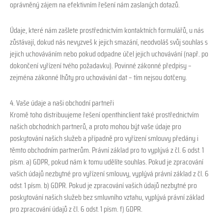
oprávněný zájem na efektivním řešení nám zaslaných dotazů.
Údaje, které nám zašlete prostřednictvím kontaktních formulářů, u nás
zůstávají, dokud nás nevyzveš k jejich smazání, neodvoláš svůj souhlas s
jejich uchováváním nebo pokud odpadne účel jejich uchovávání (např. po
dokončení vyřízení tvého požadavku). Povinné zákonné předpisy –
zejména zákonné lhůty pro uchovávání dat – tím nejsou dotčeny.
4. Vaše údaje a naši obchodní partneři
Kromě toho distribuujeme řešení openthinclient také prostřednictvím
našich obchodních partnerů, a proto mohou být vaše údaje pro
poskytování našich služeb a případně pro vyřízení smlouvy předány i
těmto obchodním partnerům. Právní základ pro to vyplývá z čl. 6 odst. 1
písm. a) GDPR, pokud nám k tomu udělíte souhlas. Pokud je zpracování
vašich údajů nezbytné pro vyřízení smlouvy, vyplývá právní základ z čl. 6
odst. 1 písm. b) GDPR. Pokud je zpracování vašich údajů nezbytné pro
poskytování našich služeb bez smluvního vztahu, vyplývá právní základ
pro zpracování údajů z čl. 6 odst. 1 písm. f) GDPR.