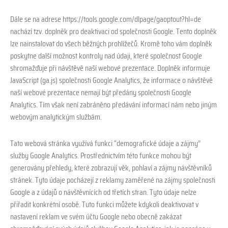
Dále se na adrese https://tools.google.com/dlpage/gaoptout?hl=de
nachází tzv. doplněk pro deaktivaci od společnosti Google. Tento doplněk
lze nainstalovat do všech běžných prohlížečů. Kromě toho vám doplněk
poskytne další možnost kontroly nad údaji, které společnost Google
shromažďuje při návštěvě naší webové prezentace. Doplněk informuje
JavaScript (ga.js) společnosti Google Analytics, že informace o návštěvě
naší webové prezentace nemají být předány společnosti Google
Analytics. Tím však není zabráněno předávání informací nám nebo jiným
webovým analytickým službám.
Tato webová stránka využívá funkci “demografické údaje a zájmy”
služby Google Analytics. Prostřednictvím této funkce mohou být
generovány přehledy, které zobrazují věk, pohlaví a zájmy návštěvníků
stránek. Tyto údaje pocházejí z reklamy zaměřené na zájmy společnosti
Google a z údajů o návštěvnících od třetích stran. Tyto údaje nelze
přiřadit konkrétní osobě. Tuto funkci můžete kdykoli deaktivovat v
nastavení reklam ve svém účtu Google nebo obecně zakázat