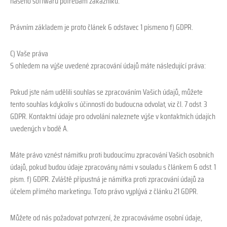
našeho softwaru potřebám zákazníků.
Právním základem je proto článek 6 odstavec 1 písmeno f) GDPR.
C) Vaše práva
S ohledem na výše uvedené zpracování údajů máte následující práva:
Pokud jste nám udělili souhlas se zpracováním Vašich údajů, můžete
tento souhlas kdykoliv s účinností do budoucna odvolat, viz čl. 7 odst. 3
GDPR. Kontaktní údaje pro odvolání naleznete výše v kontaktních údajích
uvedených v bodě A.
Máte právo vznést námitku proti budoucímu zpracování Vašich osobních
údajů, pokud budou údaje zpracovány námi v souladu s článkem 6 odst. 1
písm. f) GDPR. Zvláště přípustná je námitka proti zpracování údajů za
účelem přímého marketingu. Toto právo vyplývá z článku 21 GDPR.
Můžete od nás požadovat potvrzení, že zpracováváme osobní údaje,