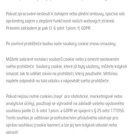
Pokud zpracování neslouží k zahájení nebo plnění smlouvy, spočívá náš
oprávněný zájem v zlepšení funkčnosti našich webových stránek.
Právním základem je pak čl. 6 odst. 1 písm. f) GDPR.
Po zavření prohlížeče budou naše soubory cookie znovu smazány.
Můžete zabránit instalaci souborů cookie nebo ji omezit nastavením
svého prohlížeče. Soubory cookie, které již byly uloženy, můžete kdykoli
smazat. Jak to udělat, závisí na prohlížeči, který používáte. Většinou
najdete odpovědi na tuto otázku v nápovědě svého prohlížeče.
Pokud nejsou nutné cookies (např. pro statistické, marketingové nebo
analytické účely), používají se výhradně na základě vašeho výslovného
souhlasu podle čl. 6 odst. 1 písm. a GDPR ve spojení s § 25 odst. 1 TTDSG.
Tento souhlas je udělován prostřednictvím příslušného nástroje pro
správu souhlasu (cookie banner) a lze jej tam kdykoli odvolat nebo
upravit.