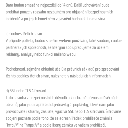
Data budou smazána nejpozději do 14 dnů. Další uchovávání bude
probíhat pouze v rozsahu nezbytném pro objasnění bezpečnostních
incidentů a po jejich konečném vyjasnění budou data smazána.
c) Cookies třetích stran
V případě potřeby budou s naším webem používány také soubory cookie
partnerských společností, se kterými spolupracujeme za účelem
reklamy, analýzy nebo funkcí našeho webu.
Podrobnosti, zejména ohledně účelů a právních základů pro zpracování
těchto cookies třetích stran, naleznete v následujících informacích.
d) SSL nebo TLS šifrování
Tato stránka z bezpečnostních důvodů a k ochraně přenosu důvěrných
obsahů, jako jsou například objednávky či poptávky, které nám jako
provozovateli stránky zasíláte, využívá SSL nebo TLS šifrování. Šifrované
spojení poznáte podle toho, že se adresní řádek prohlížeče změní z
“http://” na “https://” a podle ikony zámku ve vašem prohlížeči.