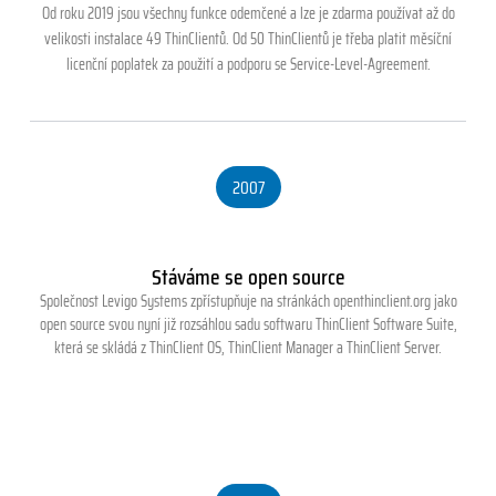
Od roku 2019 jsou všechny funkce odemčené a lze je zdarma používat až do
velikosti instalace 49 ThinClientů. Od 50 ThinClientů je třeba platit měsíční
licenční poplatek za použití a podporu se Service-Level-Agreement.
2007
Stáváme se open source
Společnost Levigo Systems zpřístupňuje na stránkách openthinclient.org jako
open source svou nyní již rozsáhlou sadu softwaru ThinClient Software Suite,
která se skládá z ThinClient OS, ThinClient Manager a ThinClient Server.