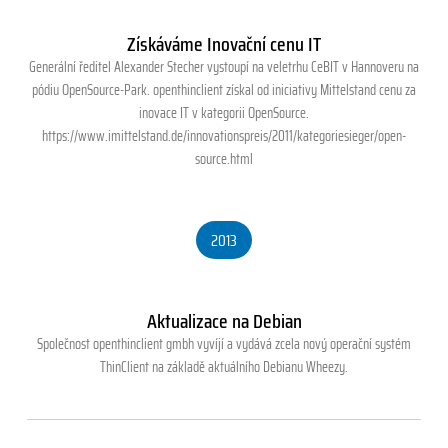
Získáváme Inovační cenu IT
Generální ředitel Alexander Stecher vystoupí na veletrhu CeBIT v Hannoveru na
pódiu OpenSource-Park. openthinclient získal od iniciativy Mittelstand cenu za
inovace IT v kategorii OpenSource.
https://www.imittelstand.de/innovationspreis/2011/kategoriesieger/open-
source.html
2013
Aktualizace na Debian
Společnost openthinclient gmbh vyvíjí a vydává zcela nový operační systém
ThinClient na základě aktuálního Debianu Wheezy.