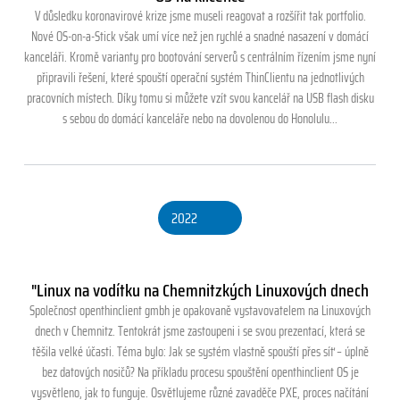
V důsledku koronavirové krize jsme museli reagovat a rozšířit tak portfolio.
Nové OS-on-a-Stick však umí více než jen rychlé a snadné nasazení v domácí
kanceláři. Kromě varianty pro bootování serverů s centrálním řízením jsme nyní
připravili řešení, které spouští operační systém ThinClientu na jednotlivých
pracovních místech. Díky tomu si můžete vzít svou kancelář na USB flash disku
s sebou do domácí kanceláře nebo na dovolenou do Honolulu...
2022
"Linux na vodítku na Chemnitzkých Linuxových dnech
Společnost openthinclient gmbh je opakovaně vystavovatelem na Linuxových
dnech v Chemnitz. Tentokrát jsme zastoupeni i se svou prezentací, která se
těšila velké účasti. Téma bylo: Jak se systém vlastně spouští přes síť – úplně
bez datových nosičů? Na příkladu procesu spouštění openthinclient OS je
vysvětleno, jak to funguje. Osvětlujeme různé zavaděče PXE, proces načítání