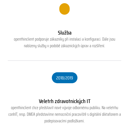
.
Služba
openthinclient podporuje zákazníky při instalaci a konfiguraci. Dále jsou
nabízeny služby v podobě zákaznických úprav a rozšíření.
2018/2019
Veletrh zdravotnických IT
openthinclient chce představit nové vývoje odbornému publiku. Na veletrhu
conhIT, resp. DMEA představíme nemocniční pracoviště s digitální diktafonem a
podepisovacími podložkami.