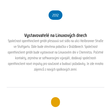
2012
Vystavovatelé na Linuxových dnech
Společnost openthinclient gmbh přesouvá své sídlo na ulici Heilbronner Straße
ve Stuttgartu. Dále bude otevřena pobočka v Drážďanech. Společnost
openthinclient gmbh bude vystavovat na Linuxovém dni v Chemnitzu. Početné
kontakty, zejména se softwarovými vývojáři, dodávají společnosti
openthinclient nové impulsy pro současné a budoucí požadavky. Je zde mnoho
zájemců z nových spolkových zemí.
.