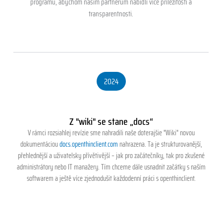
programu, abychom našim partnerům nabídli více příležitostí a
transparentnosti.
2024
Z "wiki" se stane „docs“
V rámci rozsiahlej revízie sme nahradili naše doterajšie "Wiki" novou
dokumentáciou
docs.openthinclient.com
nahrazena. Ta je strukturovanější,
přehlednější a uživatelsky přívětivější – jak pro začátečníky, tak pro zkušené
administrátory nebo IT manažery. Tím chceme dále usnadnit začátky s naším
softwarem a ještě více zjednodušit každodenní práci s openthinclient.