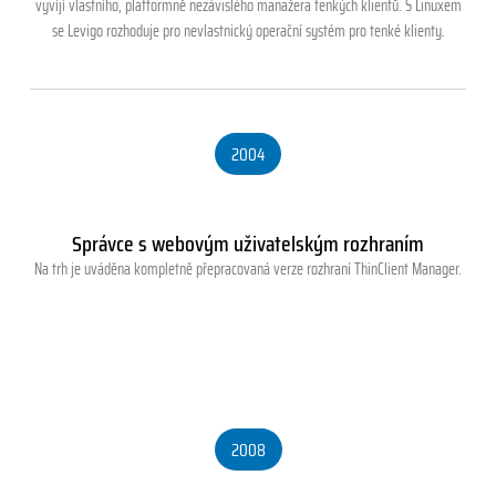
vyvíjí vlastního, platformně nezávislého manažera tenkých klientů. S Linuxem
se Levigo rozhoduje pro nevlastnický operační systém pro tenké klienty.
2004
Správce s webovým uživatelským rozhraním
Na trh je uváděna kompletně přepracovaná verze rozhraní ThinClient Manager.
2008