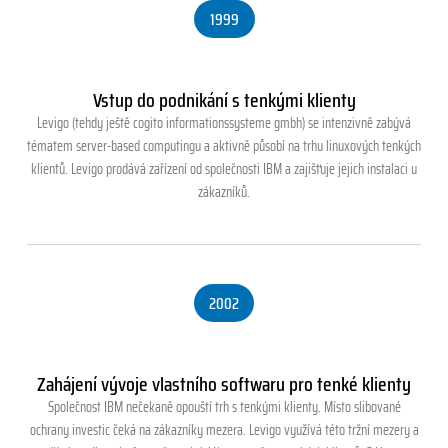
1999
Vstup do podnikání s tenkými klienty
Levigo (tehdy ještě cogito informationssysteme gmbh) se intenzivně zabývá
tématem server-based computingu a aktivně působí na trhu linuxových tenkých
klientů. Levigo prodává zařízení od společnosti IBM a zajišťuje jejich instalaci u
zákazníků.
2002
Zahájení vývoje vlastního softwaru pro tenké klienty
Společnost IBM nečekaně opouští trh s tenkými klienty. Místo slibované
ochrany investic čeká na zákazníky mezera. Levigo využívá této tržní mezery a