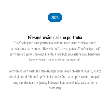
2026
Přesměrování našeho portfolia
Přizpůsobujeme naše portfolio a budeme nově jasně rozlišovat mezi
hardwarem a softwarem. Dříve zahrnuté užívací právo (24 měsíců) pro náš
software pro správu tenkých klientů, které bylo součástí nákupu hardwaru,
bude zrušeno a bude nabízeno samostatně.
Zároveň se vám naskýtají atraktivnější podmínky v oblasti hardwaru, jelikož
odpadají dosud zahrnutá oprávnění k používání – a to i přes nadále stoupající
ceny a přetrvávající výpadky klíčových komponent, jako jsou paměti a
procesory.