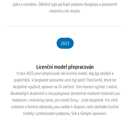
jádra a ramdisku. Důležité bylo pochopit podstatu Busyboxu a porozumět
vlastnímu init skriptu.
2023
Licenční model přepracován
V roce 2023 jsme přepracovali náš licenční model, aby byl jasnější a
praktičtější. V bezplatné komunitní verzi byl počet ThinClientů, které lze
bezplatně využívat, upraven na 24 zařízení. Tato hranice vychází z našich
dlouholetých zkušeností a má poskytnout dostatečné možnosti testování pro
hodnocení i realistický rámec pro menší firmy – zcela bezplatně. Pro větší
instalace a firemní zákazníky jsou nadále k dispozici naše obchodní licenční
modely s profesionální podporou, SLA a různými úpravami.