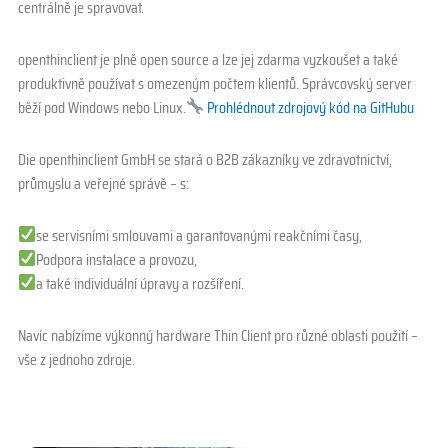
centrálně je spravovat.
openthinclient je plně open source a lze jej zdarma vyzkoušet a také
produktivně používat s omezeným počtem klientů. Správcovský server
běží pod Windows nebo Linux.
Prohlédnout zdrojový kód na GitHubu
Die openthinclient GmbH se stará o B2B zákazníky ve zdravotnictví,
průmyslu a veřejné správě – s:
se servisními smlouvami a garantovanými reakčními časy,
Podpora instalace a provozu,
a také individuální úpravy a rozšíření.
Navíc nabízíme výkonný hardware Thin Client pro různé oblasti použití –
vše z jednoho zdroje.