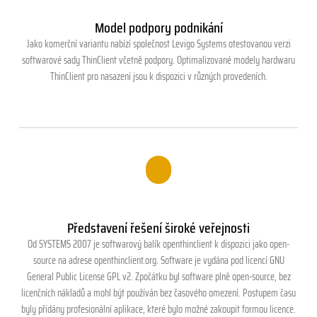
Model podpory podnikání
Jako komerční variantu nabízí společnost Levigo Systems otestovanou verzi
softwarové sady ThinClient včetně podpory. Optimalizované modely hardwaru
ThinClient pro nasazení jsou k dispozici v různých provedeních.
.
Představení řešení široké veřejnosti
Od SYSTEMS 2007 je softwarový balík openthinclient k dispozici jako open-
source na adrese openthinclient.org. Software je vydána pod licencí GNU
General Public License GPL v2. Zpočátku byl software plně open-source, bez
licenčních nákladů a mohl být používán bez časového omezení. Postupem času
byly přidány profesionální aplikace, které bylo možné zakoupit formou licence.