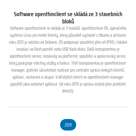
Software openthinclient se skládá ze 3 stavebních
bloků
Software openthinclient se skládá ze 3 modulů: openthinclient-OS, operačního
systému Linux pro tenké klienty, který původně vycházel z Ubuntu a od konce
roku 2013 je založen na Debianu. OS podporuje spouštění přes síť (PXE) i lokální
instalaci na flash paměti nebo USB flash disku. Další komponentou je
openthinclient-server, nezávislý na platformě, spouštěcí a správcovský server,
který poskytuje všechny služby a funkce. Třetí komponentou je openthinclient-
manager, grafické uživatelské rozhraní pro centrální správu tenkých klientů,
aplikací, nastavení a skupin. V dřívějších letech se openthinclient-manager
spouštěl jako webstart aplikace. Od roku 2019 je správa možná přes prohlížeč
(Html5).
2011