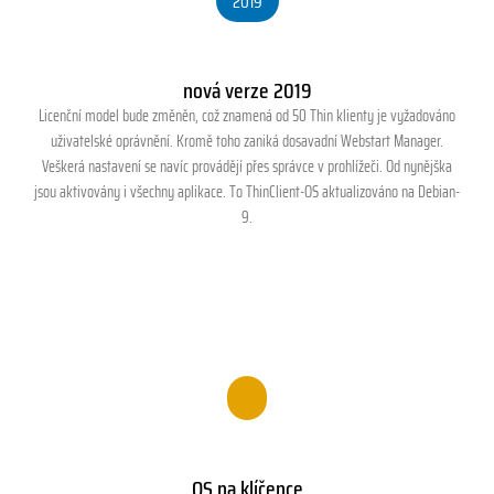
2019
nová verze 2019
Licenční model bude změněn, což znamená od 50
Thin klienty
je vyžadováno
uživatelské oprávnění. Kromě toho zaniká dosavadní Webstart Manager.
Veškerá nastavení se navíc provádějí přes správce v prohlížeči. Od nynějška
jsou aktivovány i všechny aplikace. To
ThinClient-OS
aktualizováno na Debian-
9.
.
OS na klíčence