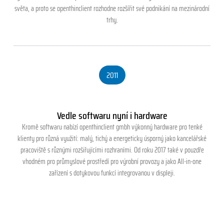
světa, a proto se openthinclient rozhodne rozšířit své podnikání na mezinárodní
trhy.
2011
Vedle softwaru nyní i hardware
Kromě softwaru nabízí openthinclient gmbh výkonný hardware pro tenké
klienty pro různá využití: malý, tichý a energeticky úsporný jako kancelářské
pracoviště s různými rozšiřujícími rozhraními. Od roku 2017 také v pouzdře
vhodném pro průmyslové prostředí pro výrobní provozy a jako All-in-one
zařízení s dotykovou funkcí integrovanou v displeji.