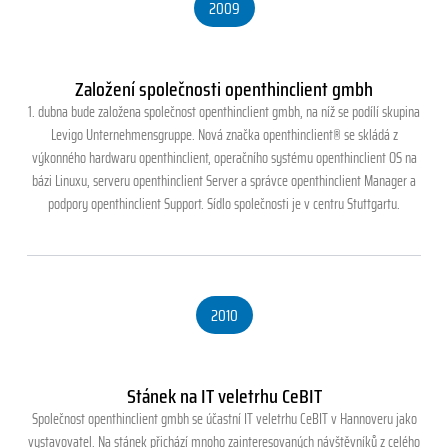
2009
Založení společnosti openthinclient gmbh
1. dubna bude založena společnost openthinclient gmbh, na níž se podílí skupina
Levigo Unternehmensgruppe. Nová značka openthinclient® se skládá z
výkonného hardwaru openthinclient, operačního systému openthinclient OS na
bázi Linuxu, serveru openthinclient Server a správce openthinclient Manager a
podpory openthinclient Support. Sídlo společnosti je v centru Stuttgartu.
2010
Stánek na IT veletrhu CeBIT
Společnost openthinclient gmbh se účastní IT veletrhu CeBIT v Hannoveru jako
vystavovatel. Na stánek přichází mnoho zainteresovaných návštěvníků z celého