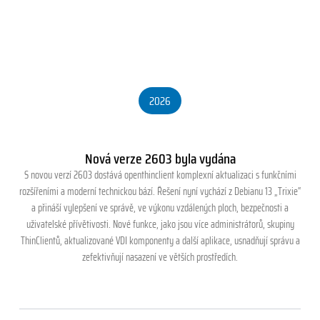
2026
Nová verze 2603 byla vydána
S novou verzí 2603 dostává openthinclient komplexní aktualizaci s funkčními
rozšířeními a moderní technickou bází. Řešení nyní vychází z Debianu 13 „Trixie“
a přináší vylepšení ve správě, ve výkonu vzdálených ploch, bezpečnosti a
uživatelské přívětivosti. Nové funkce, jako jsou více administrátorů, skupiny
ThinClientů, aktualizované VDI komponenty a další aplikace, usnadňují správu a
zefektivňují nasazení ve větších prostředích.