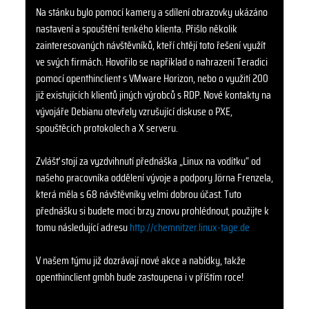
Na stánku bylo pomocí kamery a sdílení obrazovky ukázáno
nastavení a spouštění tenkého klienta. Přišlo několik
zainteresovaných návštěvníků, kteří chtějí toto řešení využít
ve svých firmách. Hovořilo se například o nahrazení Teradici
pomocí openthinclient s VMware Horizon, nebo o využití 200
již existujících klientů jiných výrobců s RDP. Nové kontakty na
vývojáře Debianu otevřely vzrušující diskuse o PXE,
spouštěcích protokolech a X serveru.
Zvlášť stojí za vyzdvihnutí přednáška „Linux na vodítku“ od
našeho pracovníka oddělení vývoje a podpory Jörna Frenzela,
která měla s 68 návštěvníky velmi dobrou účast. Tuto
přednášku si budete moci brzy znovu prohlédnout, použijte k
tomu následující adresu
http://chemnitzer.linux-tage.de
V našem týmu již dozrávají nové akce a nabídky, takže
openthinclient gmbh bude zastoupena i v příštím roce!