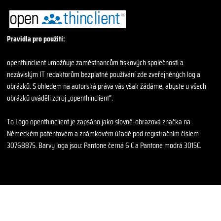
Pravidla pro použití:
openthinclient umožňuje zaměstnancům tiskových společností a
nezávislým IT redaktorům bezplatné používání zde zveřejněných log a
obrázků. S ohledem na autorská práva vás však žádáme, abyste u všech
obrázků uváděli zdroj „openthinclient“.
To
Logo openthinclient
je zapsáno jako slovně-obrazová značka na
Německém patentovém a známkovém úřadě pod registračním číslem
30768875. Barvy loga jsou: Pantone černá 6 C a Pantone modrá 3015C.