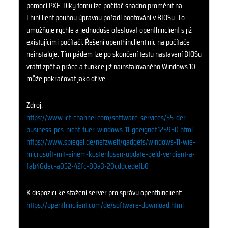
pomocí PXE. Díky tomu lze počítač snadno proměnit na
ThinClient pouhou úpravou pořadí bootování v BIOSu. To
umožňuje rychle a jednoduše otestovat openthinclient s již
existujícími počítači. Řešení openthinclient nic na počítače
neinstaluje. Tím pádem lze po skončení testu nastavení BIOSu
vrátit zpět a práce a funkce již nainstalovaného Windows 10
může pokračovat jako dříve.
Zdroj:
https://www.ict-channel.com/software-services/55-der-
business-pcs-nicht-fuer-windows-11-geeignet.125950.html
https://www.spiegel.de/netzwelt/gadgets/windows-11-wie-
microsoft-mit-einem-kostenlosen-update-geld-verdient-a-
fab46dec-a052-42fc-80a3-20cddcedefb0
K dispozici ke stažení server pro správu openthinclient:
https://openthinclient.com/de/software-download.html