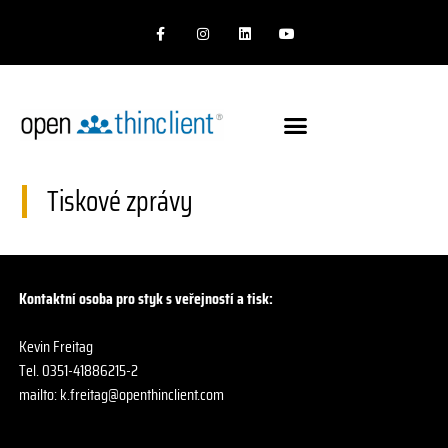
F
I
L
Y
a
n
i
o
c
s
n
u
e
t
k
T
b
a
e
u
o
g
d
b
o
r
I
e
k
a
n
-
m
f
Tiskové zprávy
Kontaktní osoba pro styk s veřejností a tisk:
Kevin Freitag
Tel. 0351-41886215-2
mailto:
k.freitag@openthinclient.com