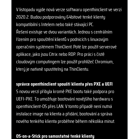
V listopadu vyjde nová verze softwaru openthinclient ve verzi
2020.2. Budou podporovány 64bitové tenké klienty
kompatibilní s Intelem nebo také stávající PC.
Řešení existuje ve dvou variantách. Jednou s centrálním
řízením pro spouštění klientů v podnicích s linuxovým
operačním systémem ThinClient. Poté lze použít serverové
aplikace, jako jsou Citrix nebo RDP. Pro práci s čistě
cloudovým computingem lze použít prohlížeč Chromium,
který je nativně spustitelný na ThinClientu.
správce openthinclient spouští klienta přes PXE a UEFI
S novou verzí přibyla kromě PXE bootu také podpora pro
UEFI-PXE. To umožňuje bootování novějšího hardwaru s
openthinclient-OS přes LAN. V tomto případě není nutná
instalace image na klienta a přidání, bootování a správa
nového tenkého klienta proběhne během několika minut.
OS-on-a-Stick pro samostatné tenké klienty