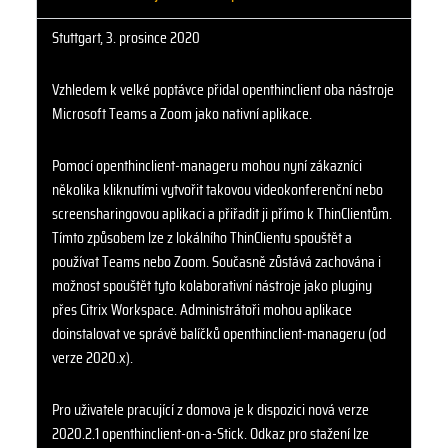
Stuttgart, 3. prosince 2020
Vzhledem k velké poptávce přidal openthinclient oba nástroje
Microsoft Teams a Zoom jako nativní aplikace.
Pomocí openthinclient-manageru mohou nyní zákazníci
několika kliknutími vytvořit takovou videokonferenční nebo
screensharingovou aplikaci a přiřadit ji přímo k ThinClientům.
Tímto způsobem lze z lokálního ThinClientu spouštět a
používat Teams nebo Zoom. Současně zůstává zachována i
možnost spouštět tyto kolaborativní nástroje jako pluginy
přes Citrix Workspace. Administrátoři mohou aplikace
doinstalovat ve správě balíčků openthinclient-manageru (od
verze 2020.x).
Pro uživatele pracující z domova je k dispozici nová verze
2020.2.1 openthinclient-on-a-Stick. Odkaz pro stažení lze