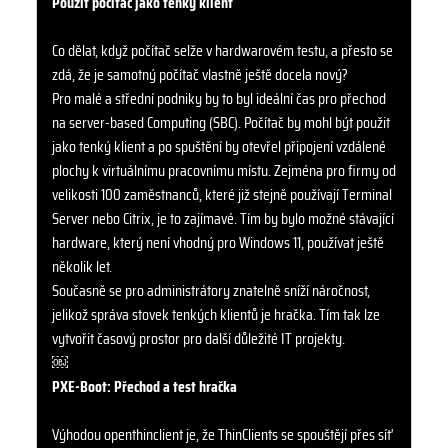
Použít počítač jako tenký klient
Co dělat, když počítač selže v hardwarovém testu, a přesto se
zdá, že je samotný počítač vlastně ještě docela nový?
Pro malé a střední podniky by to byl ideální čas pro přechod
na server-based Computing (SBC). Počítač by mohl být použit
jako tenký klient a po spuštění by otevřel připojení vzdálené
plochy k virtuálnímu pracovnímu místu. Zejména pro firmy od
velikosti 100 zaměstnanců, které již stejně používají Terminal
Server nebo Citrix, je to zajímavé. Tím by bylo možné stávající
hardware, který není vhodný pro Windows 11, používat ještě
několik let.
Současně se pro administrátory znatelně sníží náročnost,
jelikož správa stovek tenkých klientů je hračka. Tím tak lze
vytvořit časový prostor pro další důležité IT projekty.
￼
PXE-Boot: Přechod a test hračka
Výhodou openthinclient je, že ThinClients se spouštějí přes síť