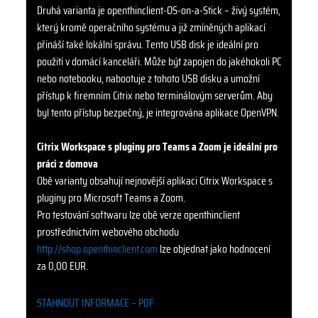
Druhá varianta je openthinclient-OS-on-a-Stick – živý systém,
který kromě operačního systému a již zmíněných aplikací
přináší také lokální správu. Tento USB disk je ideální pro
použití v domácí kanceláři. Může být zapojen do jakéhokoli PC
nebo notebooku, nabootuje z tohoto USB disku a umožní
přístup k firemním Citrix nebo terminálovým serverům. Aby
byl tento přístup bezpečný, je integrována aplikace OpenVPN.
Citrix Workspace s pluginy pro Teams a Zoom je ideální pro
práci z domova
Obě varianty obsahují nejnovější aplikaci Citrix Workspace s
pluginy pro Microsoft Teams a Zoom.
Pro testování softwaru lze obě verze openthinclient
prostřednictvím webového obchodu
http://shop.openthinclient.com
lze objednat jako hodnocení
za 0,00 EUR.
STÁHNOUT INFORMACE – PDF