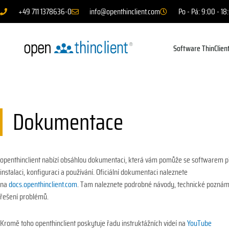
+49 711 1378636-0
info@openthinclient.com
Po - Pá: 9:00 - 18
Software ThinClien
Dokumentace
openthinclient nabízí obsáhlou dokumentaci, která vám pomůže se softwarem p
instalaci, konfiguraci a používání. Oficiální dokumentaci naleznete
na
docs.openthinclient.com
. Tam naleznete podrobné návody, technické pozná
řešení problémů.
Kromě toho openthinclient poskytuje řadu instruktážních videí na
YouTube