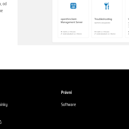
a, od
be
Právní
mínky
Software
ů