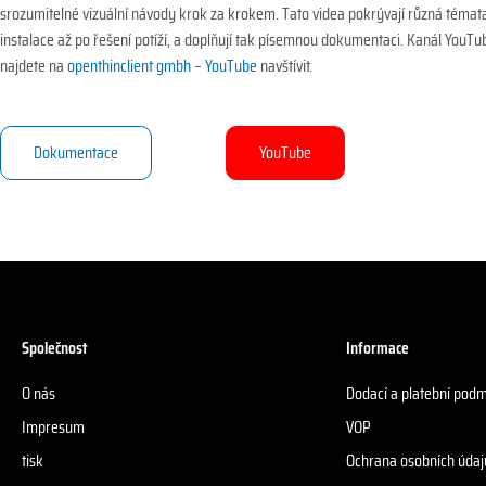
srozumitelné vizuální návody krok za krokem. Tato videa pokrývají různá témat
instalace až po řešení potíží, a doplňují tak písemnou dokumentaci. Kanál YouTu
najdete na
openthinclient gmbh – YouTube
navštívit.
Dokumentace
YouTube
Společnost
Informace
O nás
Dodací a platební pod
Impresum
VOP
tisk
Ochrana osobních údaj