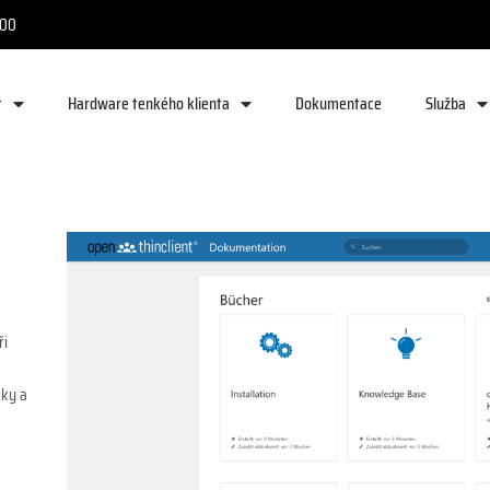
:00
t
Hardware tenkého klienta
Dokumentace
Služba
ři
mky a