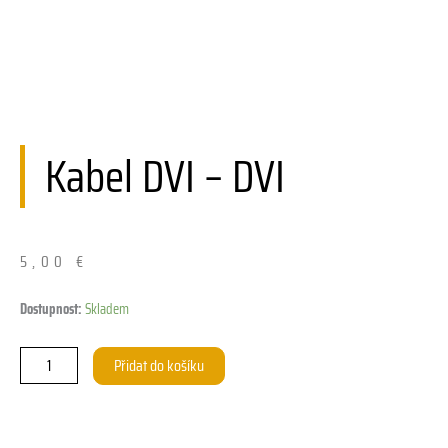
Kabel DVI – DVI
5,00
€
Kabel
Dostupnost:
Skladem
DVI
-
Přidat do košíku
DVI
množství