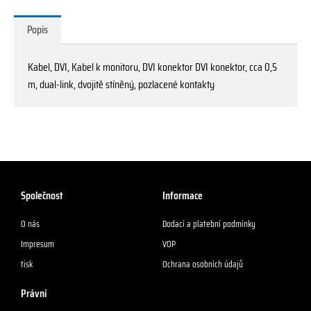
Popis
Kabel, DVI, Kabel k monitoru, DVI konektor DVI konektor, cca 0,5
m, dual-link, dvojitě stíněný, pozlacené kontakty
Společnost
Informace
O nás
Dodací a platební podmínky
Impresum
VOP
tisk
Ochrana osobních údajů
Právní