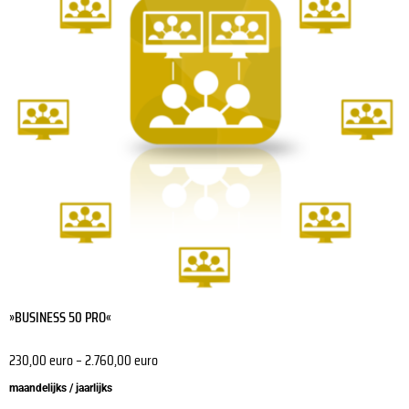
variaties.
Deze
optie
kan
gekozen
worden
op
de
productpagina
»BUSINESS 50 PRO«
230,00
euro
–
2.760,00
euro
maandelijks / jaarlijks