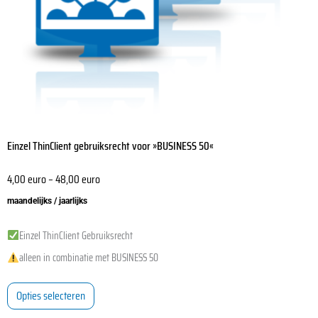
op
de
productpagina
Einzel ThinClient gebruiksrecht voor »BUSINESS 50«
4,00
euro
–
48,00
euro
maandelijks / jaarlijks
Einzel ThinClient Gebruiksrecht
alleen in combinatie met BUSINESS 50
Opties selecteren