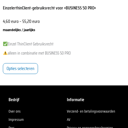
EinzelerthinClient-gebruiksrecht voor »BUSINESS 50 PRO«
4,60
euro
–
55,20
euro
maandelijks / jaarlijks
Einzel ThinClient Gebruiksrecht
alleen in combinatie met BUSINESS 50 PRO
Opties selecteren
Bedrijf
Informatie
Over ons
Verzend- en betalingsvoorwaarden
Impressum
AV
Pers
Privacy en gegevensbescherming