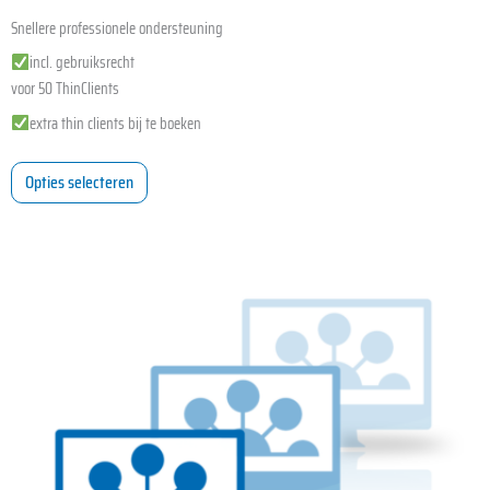
Snellere professionele ondersteuning
incl. gebruiksrecht
voor 50 ThinClients
extra thin clients bij te boeken
Opties selecteren
Dit
product
heeft
meerdere
variaties.
Deze
optie
kan
gekozen
worden