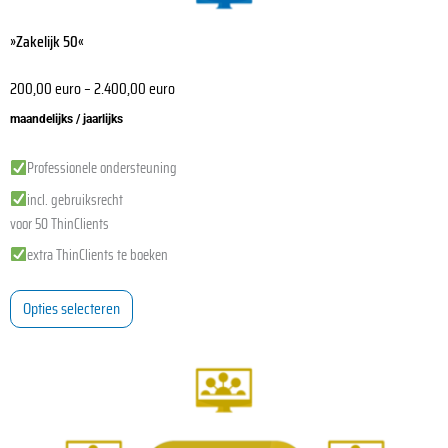
»Zakelijk 50«
200,00
euro
–
2.400,00
euro
maandelijks / jaarlijks
Professionele ondersteuning
incl. gebruiksrecht
voor 50 ThinClients
extra ThinClients te boeken
Opties selecteren
Dit
product
heeft
meerdere