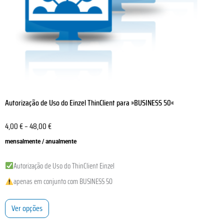
on
the
product
page
Autorização de Uso do Einzel ThinClient para »BUSINESS 50«
4,00
€
–
48,00
€
mensalmente / anualmente
Autorização de Uso do ThinClient Einzel
apenas em conjunto com BUSINESS 50
Ver opções