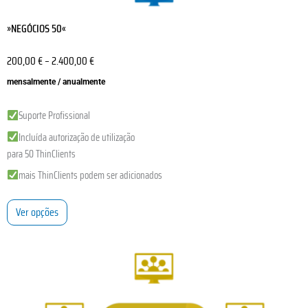
»NEGÓCIOS 50«
200,00
€
–
2.400,00
€
mensalmente / anualmente
Suporte Profissional
Incluída autorização de utilização
para 50 ThinClients
mais ThinClients podem ser adicionados
Ver opções
This
product
has
multiple