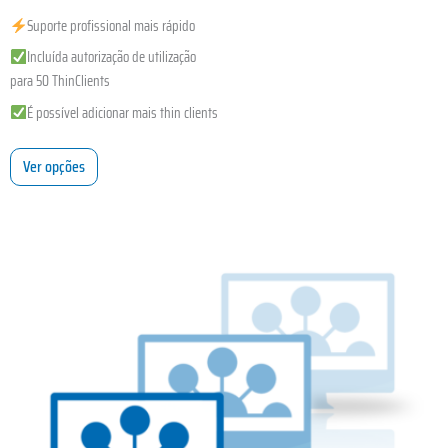
Suporte profissional mais rápido
Incluída autorização de utilização
para 50 ThinClients
É possível adicionar mais thin clients
Ver opções
This
product
has
multiple
variants.
The
options
may
be
chosen