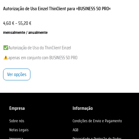
Autorização de Uso Einzel ThinClient para »BUSINESS 50 PRO«
4,60
€
–
55,20
€
mensalmente / anualmente
Autorização de Uso do ThinClient Einzel
apenas em conjunto com BUSINESS 50 PRO
Ver opções
Empresa
Informação
Sobre nós
Condições de Envio e Pagamento
Notas Legais
AGB
Imprensa
Privacidade e Proteção de Dados