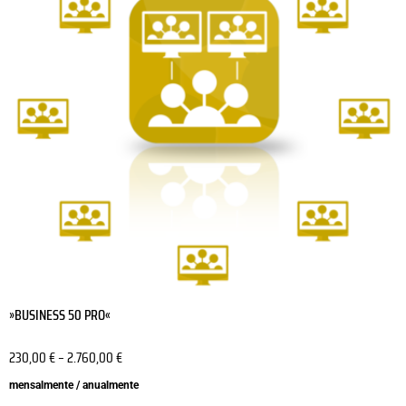
variants.
The
options
may
be
chosen
on
the
product
page
»BUSINESS 50 PRO«
230,00
€
–
2.760,00
€
mensalmente / anualmente