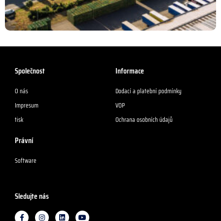
Společnost
Informace
O nás
Dodací a platební podmínky
Impresum
VOP
tisk
Ochrana osobních údajů
Právní
Software
Sledujte nás
F
I
L
Y
a
n
i
o