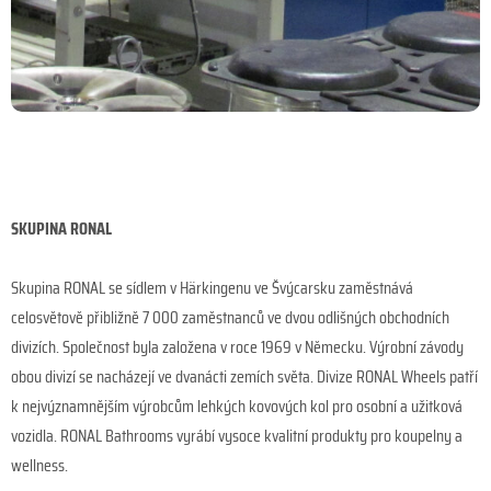
SKUPINA RONAL
Skupina RONAL se sídlem v Härkingenu ve Švýcarsku zaměstnává
celosvětově přibližně 7 000 zaměstnanců ve dvou odlišných obchodních
divizích. Společnost byla založena v roce 1969 v Německu. Výrobní závody
obou divizí se nacházejí ve dvanácti zemích světa. Divize RONAL Wheels patří
k nejvýznamnějším výrobcům lehkých kovových kol pro osobní a užitková
vozidla. RONAL Bathrooms vyrábí vysoce kvalitní produkty pro koupelny a
wellness.