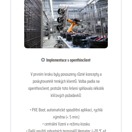
Implementace s openthinclient
V prvním kroku byly posouzeny různé koncepty a
poskytovatelé tenkých klientů. Volba padla na
openthinclient, protože toto řešení splňovalo několik
klíčových požadavků:
• PXE Boot, automatické spouštění aplikací, rychlá
výměna (< 5 min.)
• centrální řízení v režimu kiosku
• Další použití robustních terminálů Hematec (–20 °C až