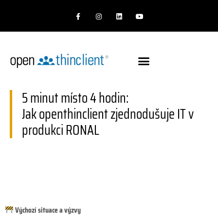
F
I
L
Y
a
n
i
o
c
s
n
u
e
t
k
T
b
a
e
u
o
g
d
b
o
r
I
e
k
a
n
-
m
f
5 minut místo 4 hodin:
Jak openthinclient zjednodušuje IT v
produkci RONAL
Výchozí situace a výzvy