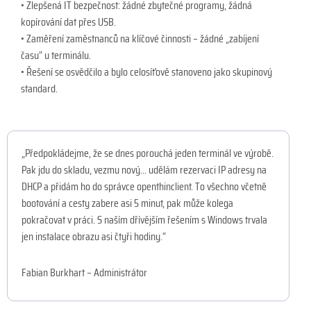
• Zlepšená IT bezpečnost: žádné zbytečné programy, žádná
kopírování dat přes USB.
• Zaměření zaměstnanců na klíčové činnosti – žádné „zabíjení
času“ u terminálu.
• Řešení se osvědčilo a bylo celosíťově stanoveno jako skupinový
standard.
„Předpokládejme, že se dnes porouchá jeden terminál ve výrobě.
Pak jdu do skladu, vezmu nový... udělám rezervaci IP adresy na
DHCP a přidám ho do správce openthinclient. To všechno včetně
bootování a cesty zabere asi 5 minut, pak může kolega
pokračovat v práci. S naším dřívějším řešením s Windows trvala
jen instalace obrazu asi čtyři hodiny.“
Fabian Burkhart – Administrátor