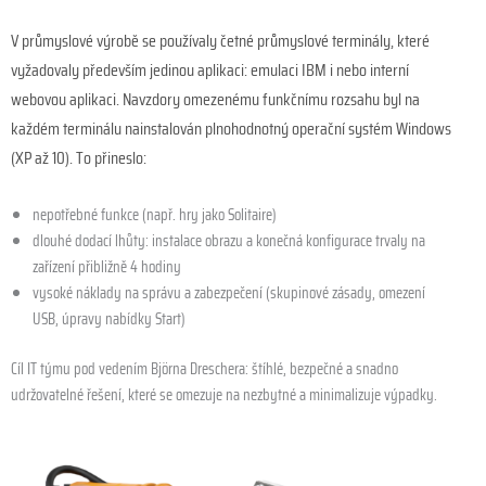
V průmyslové výrobě se používaly četné průmyslové terminály, které
vyžadovaly především jedinou aplikaci: emulaci IBM i nebo interní
webovou aplikaci. Navzdory omezenému funkčnímu rozsahu byl na
každém terminálu nainstalován plnohodnotný operační systém Windows
(XP až 10). To přineslo:
nepotřebné funkce (např. hry jako Solitaire)
dlouhé dodací lhůty: instalace obrazu a konečná konfigurace trvaly na
zařízení přibližně 4 hodiny
vysoké náklady na správu a zabezpečení (skupinové zásady, omezení
USB, úpravy nabídky Start)
Cíl IT týmu pod vedením Björna Dreschera: štíhlé, bezpečné a snadno
udržovatelné řešení, které se omezuje na nezbytné a minimalizuje výpadky.