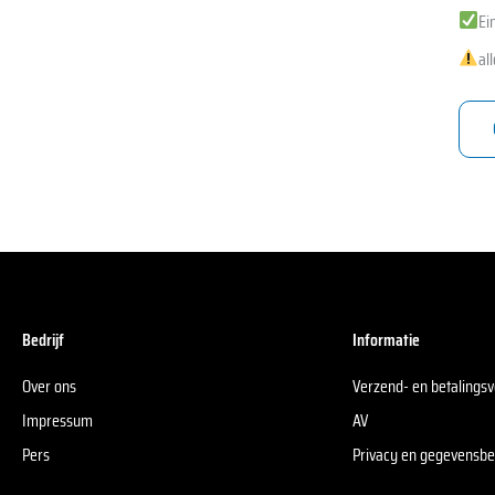
Ei
al
Bedrijf
Informatie
Over ons
Verzend- en betaling
Impressum
AV
Pers
Privacy en gegevensb