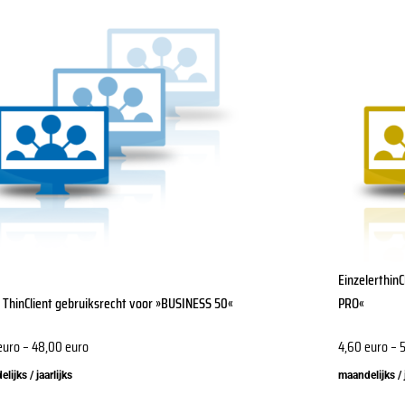
Dit
ct
product
heeft
dere
meerdere
ies.
variaties.
Deze
optie
kan
zen
gekozen
en
worden
op
de
Einzelerthin
ctpagina
productpagi
l ThinClient gebruiksrecht voor »BUSINESS 50«
PRO«
euro
–
48,00
euro
4,60
euro
–
lijks / jaarlijks
maandelijks / 