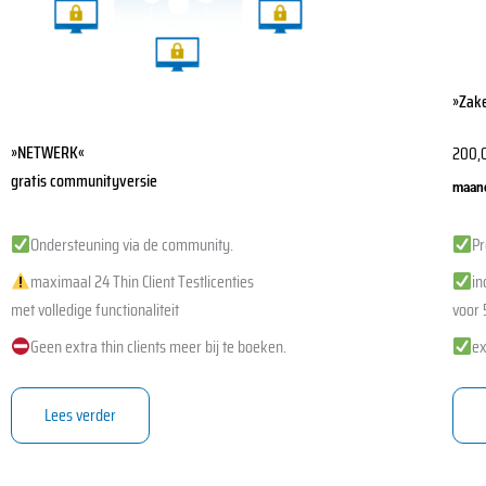
word
op
de
»Zake
produ
»NETWERK«
200,
gratis communityversie
maande
Ondersteuning via de community.
Pr
maximaal 24 Thin Client Testlicenties
in
met volledige functionaliteit
voor 
Geen extra thin clients meer bij te boeken.
ex
Lees verder