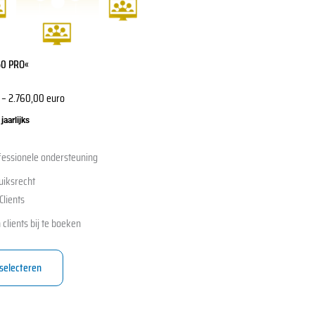
50 PRO«
na
–
2.760,00
euro
jaarlijks
fessionele ondersteuning
ruiksrecht
Clients
 clients bij te boeken
 selecteren