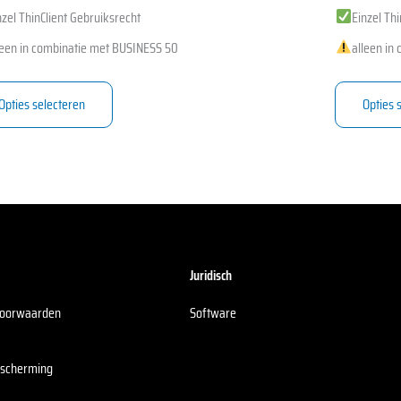
nzel ThinClient Gebruiksrecht
Einzel Th
leen in combinatie met BUSINESS 50
alleen in
Opties selecteren
Opties 
Juridisch
svoorwaarden
Software
escherming