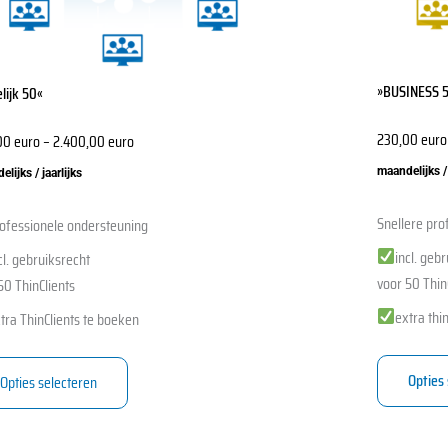
en
worden
op
de
»BUSINESS 
lijk 50«
ctpagina
productpagi
230,00
euro
00
euro
–
2.400,00
euro
maandelijks / 
lijks / jaarlijks
Snellere pro
ofessionele ondersteuning
incl. geb
cl. gebruiksrecht
voor 50 Thin
50 ThinClients
extra thin
tra ThinClients te boeken
Opties
Opties selecteren