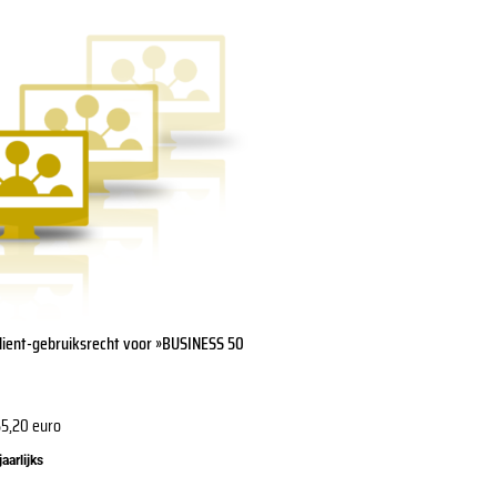
Client-gebruiksrecht voor »BUSINESS 50
na
55,20
euro
jaarlijks