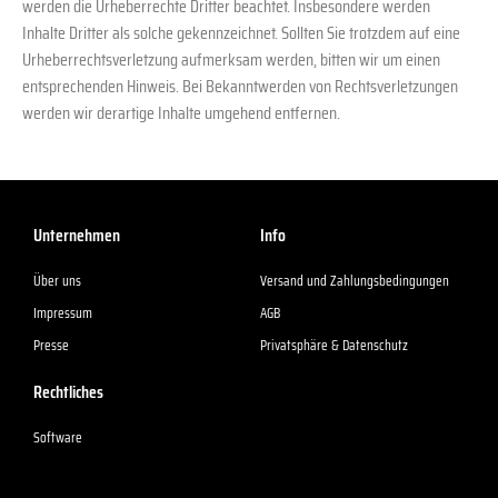
werden die Urheberrechte Dritter beachtet. Insbesondere werden
Inhalte Dritter als solche gekennzeichnet. Sollten Sie trotzdem auf eine
Urheberrechtsverletzung aufmerksam werden, bitten wir um einen
entsprechenden Hinweis. Bei Bekanntwerden von Rechtsverletzungen
werden wir derartige Inhalte umgehend entfernen.
Unternehmen
Info
Über uns
Versand und Zahlungsbedingungen
Impressum
AGB
Presse
Privatsphäre & Datenschutz
Rechtliches
Software