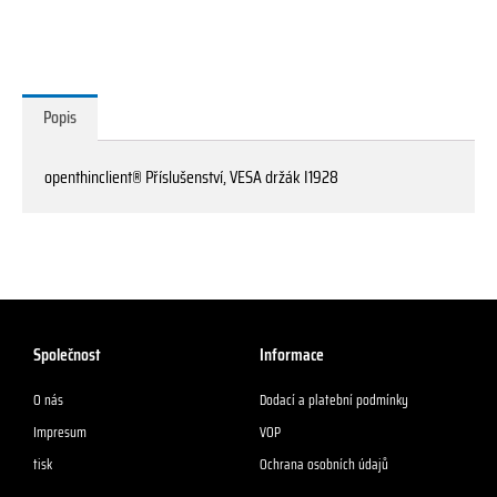
I1928
množství
Popis
openthinclient® Příslušenství, VESA držák I1928
Společnost
Informace
O nás
Dodací a platební podmínky
Impresum
VOP
tisk
Ochrana osobních údajů