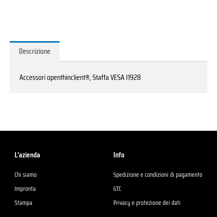
I1928
quantità
Descrizione
Accessori openthinclient®, Staffa VESA I1928
L'azienda
Info
Chi siamo
Spedizione e condizioni di pagamento
Impronta
GTC
Stampa
Privacy e protezione dei dati