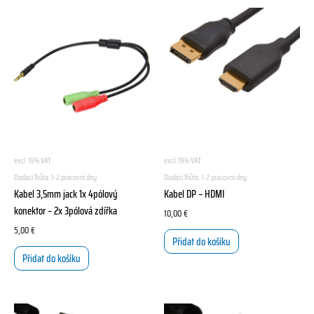
excl. 19% VAT
excl. 19% VAT
Dodací lhůta:
1-2 pracovní dny
Dodací lhůta:
1-2 pracovní dny
Kabel 3,5mm jack 1x 4pólový
Kabel DP – HDMI
konektor – 2x 3pólová zdířka
10,00
€
5,00
€
Přidat do košíku
Přidat do košíku