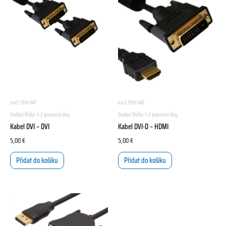
excl. 19% VAT
excl. 19% VAT
Dodací lhůta:
1-2 pracovní dny
Dodací lhůta:
1-2 pracovní dny
Kabel DVI – DVI
Kabel DVI-D – HDMI
5,00
€
5,00
€
Přidat do košíku
Přidat do košíku