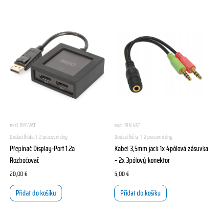
excl. 19% VAT
excl. 19% VAT
Dodací lhůta:
1-2 pracovní dny
Dodací lhůta:
1-2 pracovní dny
Přepínač Display-Port 1.2a
Kabel 3,5mm jack 1x 4pólová zásuvka
Rozbočovač
– 2x 3pólový konektor
20,00
€
5,00
€
Přidat do košíku
Přidat do košíku