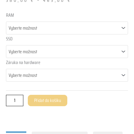
380,00
€
–
465,00
€
ThinClient
RAM
ZOLID.SLAB
množství
SSD
Záruka na hardware
Přidat do košíku