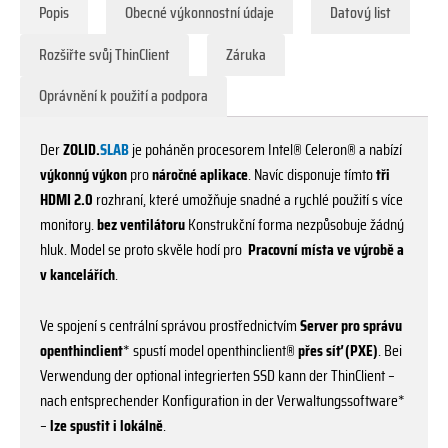
Popis
Obecné výkonnostní údaje
Datový list
Rozšiřte svůj ThinClient
Záruka
Oprávnění k použití a podpora
Der
ZOLID.
SLAB
je poháněn procesorem Intel® Celeron® a nabízí
výkonný výkon
pro
náročné aplikace
. Navíc disponuje tímto
tři
HDMI 2.0
rozhraní, které umožňuje snadné a rychlé použití s více
monitory.
bez ventilátoru
Konstrukční forma nezpůsobuje žádný
hluk. Model se proto skvěle hodí pro
Pracovní místa ve výrobě a
v kancelářích
.
Ve spojení s centrální správou prostřednictvím
Server pro správu
openthinclient
* spustí model openthinclient®
přes síť (PXE)
. Bei
Verwendung der optional integrierten SSD kann der ThinClient –
nach entsprechender Konfiguration in der Verwaltungssoftware*
–
lze spustit i lokálně
.