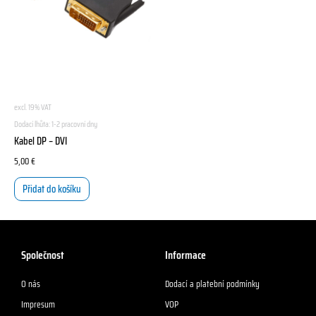
excl. 19% VAT
Dodací lhůta:
1-2 pracovní dny
Kabel DP – DVI
5,00
€
Přidat do košíku
Společnost
Informace
O nás
Dodací a platební podmínky
Impresum
VOP