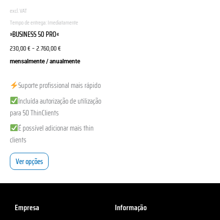
be
excl. VAT
chosen
Tempo de entrega:
Imediatamente
on
»BUSINESS 50 PRO«
the
230,00
€
–
2.760,00
€
product
page
mensalmente / anualmente
Suporte profissional mais rápido
Incluída autorização de utilização
para 50 ThinClients
É possível adicionar mais thin
clients
Ver opções
Empresa
Informação