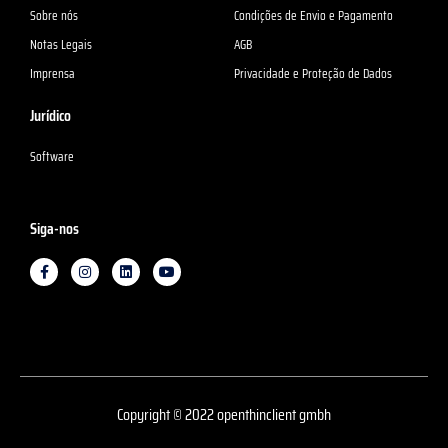
Sobre nós
Condições de Envio e Pagamento
Notas Legais
AGB
Imprensa
Privacidade e Proteção de Dados
Jurídico
Software
Siga-nos
F
I
L
Y
a
n
i
o
c
s
n
u
e
t
k
T
b
a
e
u
o
g
d
b
o
r
I
e
k
a
n
-
m
f
Copyright © 2022 openthinclient gmbh