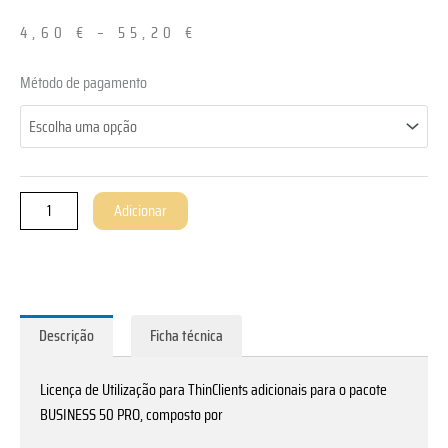
4,60
€
–
55,20
€
Quantidade
Método de pagamento
de
Einzel
ThinClient
Nutzungsberechtigung
für
Adicionar
»BUSINESS
50
PRO«
Descrição
Ficha técnica
Licença de Utilização para ThinClients adicionais para o pacote
BUSINESS 50 PRO, composto por