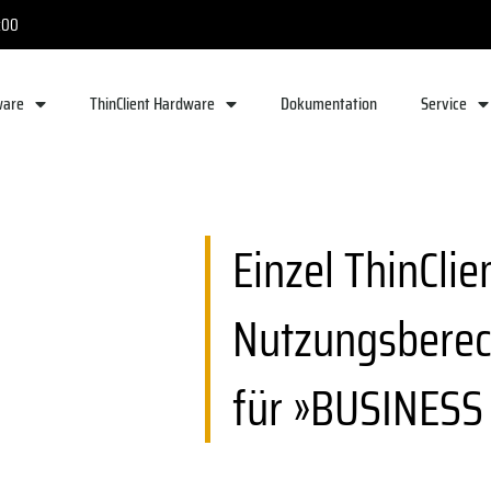
:00
ware
ThinClient Hardware
Dokumentation
Service
Einzel ThinClie
Nutzungsberec
für »BUSINESS