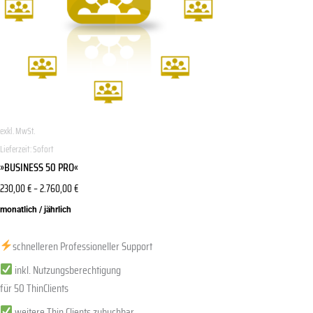
Die
Optionen
können
auf
der
Produktseite
gewählt
exkl. MwSt.
werden
Lieferzeit:
Sofort
»BUSINESS 50 PRO«
230,00
€
–
2.760,00
€
monatlich / jährlich
schnelleren Professioneller Support
inkl. Nutzungsberechtigung
für 50 ThinClients
weitere Thin Clients zubuchbar