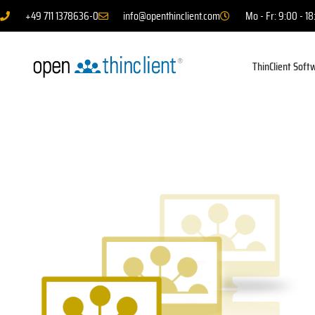
+49 711 1378636-0
info@openthinclient.com
Mo - Fr: 9:00 - 18
ThinClient Soft