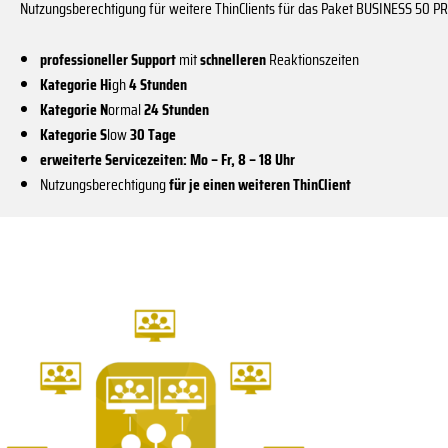
Nutzungsberechtigung für weitere ThinClients für das Paket BUSINESS 50 P
professioneller Support
mit
schnelleren
Reaktionszeiten
Kategorie Hi
gh
4 Stunden
Kategorie N
ormal
24 Stunden
Kategorie S
low
30 Tage
erweiterte Servicezeiten: Mo – Fr, 8 – 18 Uhr
Nutzungsberechtigung
für je einen weiteren ThinClient
Dieses
Produkt
weist
mehrere
Varianten
auf.