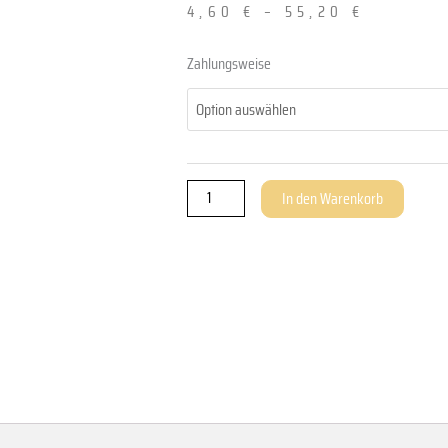
4,60
€
–
55,20
€
Einzel
Zahlungsweise
ThinClient
Nutzungsberechtigung
für
»BUSINESS
50
In den Warenkorb
PRO«
Menge