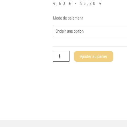
4,60
€
-
55,20
€
quantité
Mode de paiement
de
Einzel
ThinClient
Nutzungsberechtigung
für
Ajouter au panier
»BUSINESS
50
PRO«