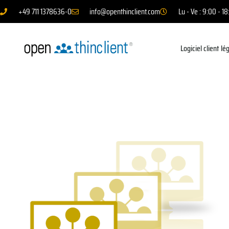
+49 711 1378636-0
info@openthinclient.com
Lu - Ve : 9:00 - 1
Logiciel client lé