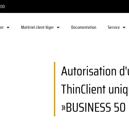
8:00
ger
Matériel client léger
Documentation
Service
Autorisation d'
ThinClient uni
»BUSINESS 50