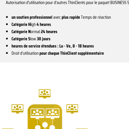
Autorisation d'utilisation pour d'autres ThinClients pour le paquet BUSINES
un soutien professionnel
avec
plus rapide
Temps de réaction
Catégorie Hi
gh
4 heures
Catégorie N
ormal
24 heures
Catégorie S
low
30 jours
heures de service étendues : Lu - Ve, 8 - 18 heures
Droit d'utilisation
pour chaque ThinClient supplémentaire
Ce
produit
a
plusieurs
variations.
Les