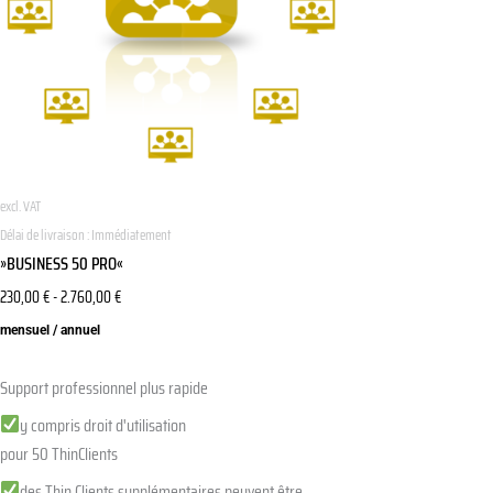
options
peuvent
être
choisies
sur
la
page
excl. VAT
du
Délai de livraison :
Immédiatement
produit
»BUSINESS 50 PRO«
230,00
€
-
2.760,00
€
mensuel / annuel
Support professionnel plus rapide
y compris droit d'utilisation
pour 50 ThinClients
des Thin Clients supplémentaires peuvent être