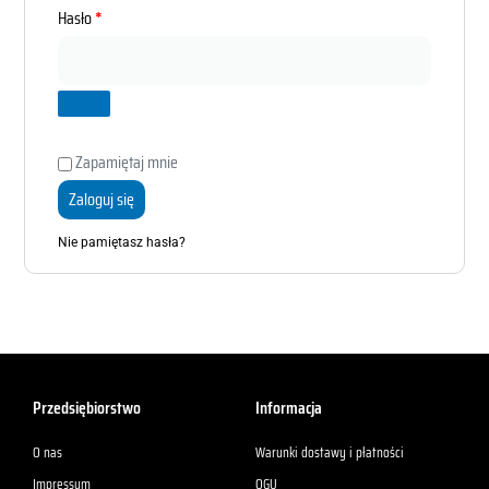
Hasło
*
Zapamiętaj mnie
Zaloguj się
Nie pamiętasz hasła?
Przedsiębiorstwo
Informacja
O nas
Warunki dostawy i płatności
Impressum
OGU