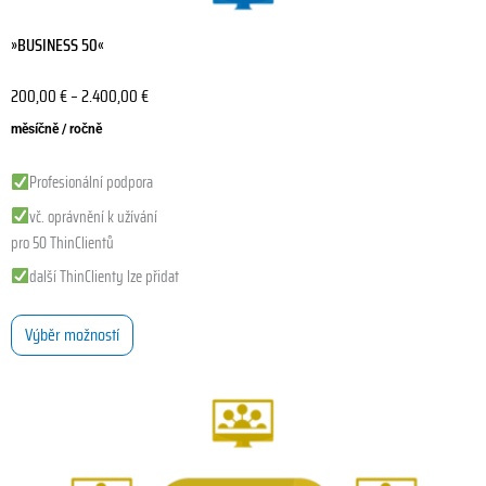
»BUSINESS 50«
200,00
€
–
2.400,00
€
měsíčně / ročně
Profesionální podpora
vč. oprávnění k užívání
pro 50 ThinClientů
další ThinClienty lze přidat
Výběr možností
Tento
produkt
má
více