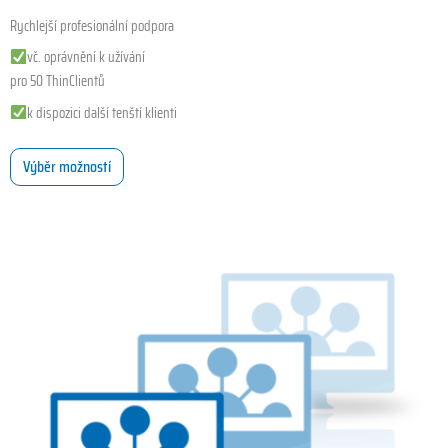
Rychlejší profesionální podpora
vč. oprávnění k užívání
pro 50 ThinClientů
k dispozici další tenští klienti
Výběr možností
Tento
produkt
má
více
variant.
Možnosti
lze
vybrat
na
stránce