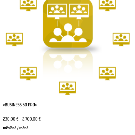
variant.
Možnosti
lze
vybrat
na
stránce
produktu
»BUSINESS 50 PRO«
230,00
€
–
2.760,00
€
měsíčně / ročně