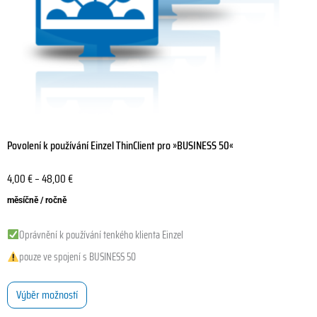
produktu
Povolení k používání Einzel ThinClient pro »BUSINESS 50«
4,00
€
–
48,00
€
měsíčně / ročně
Oprávnění k používání tenkého klienta Einzel
pouze ve spojení s BUSINESS 50
Výběr možností