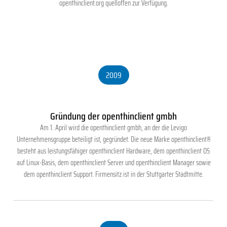
openthinclient.org quelloffen zur Verfügung.
2009
Gründung der openthinclient gmbh
Am 1. April wird die openthinclient gmbh, an der die Levigo
Unternehmensgruppe beteiligt ist, gegründet. Die neue Marke openthinclient®
besteht aus leistungsfähiger openthinclient Hardware, dem openthinclient OS
auf Linux-Basis, dem openthinclient Server und openthinclient Manager sowie
dem openthinclient Support. Firmensitz ist in der Stuttgarter Stadtmitte.