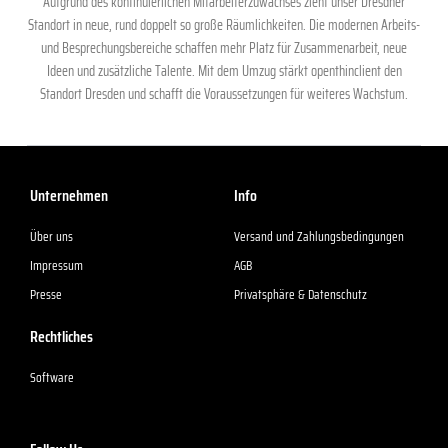
Aufgrund des kontinuierlichen Mitarbeiterzuwachses zieht unser Dresdner
Standort in neue, rund doppelt so große Räumlichkeiten. Die modernen Arbeits-
und Besprechungsbereiche schaffen mehr Platz für Zusammenarbeit, neue
Ideen und zusätzliche Talente. Mit dem Umzug stärkt openthinclient den
Standort Dresden und schafft die Voraussetzungen für weiteres Wachstum.
Unternehmen
Info
Über uns
Versand und Zahlungsbedingungen
Impressum
AGB
Presse
Privatsphäre & Datenschutz
Rechtliches
Software