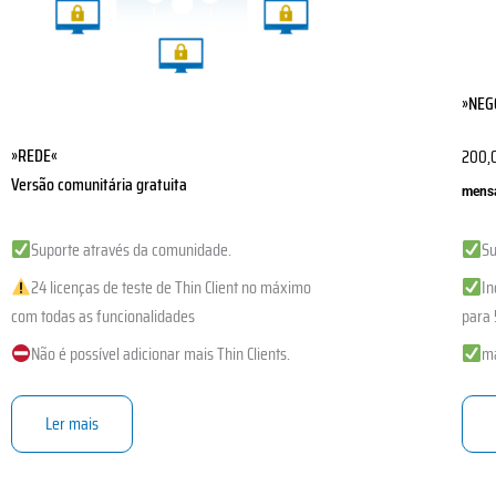
chos
on
the
»NEG
produ
page
»REDE«
200,
Versão comunitária gratuita
mensa
Suporte através da comunidade.
Su
24 licenças de teste de Thin Client no máximo
In
com todas as funcionalidades
para 
Não é possível adicionar mais Thin Clients.
ma
Ler mais