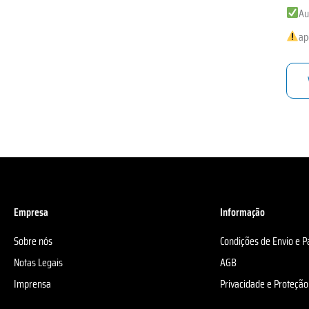
Au
ap
Empresa
Informação
Sobre nós
Condições de Envio e 
Notas Legais
AGB
Imprensa
Privacidade e Proteçã