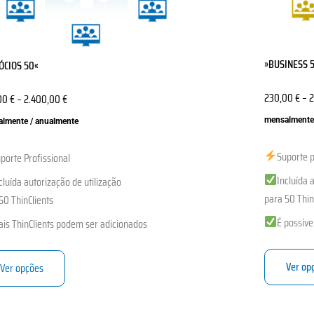
en
chosen
on
the
»BUSINESS 
ÓCIOS 50«
ct
product
page
230,00
€
–
2
00
€
–
2.400,00
€
mensalmente
lmente / anualmente
Suporte p
porte Profissional
Incluída 
cluída autorização de utilização
para 50 Thin
50 ThinClients
É possíve
is ThinClients podem ser adicionados
Ver op
Ver opções