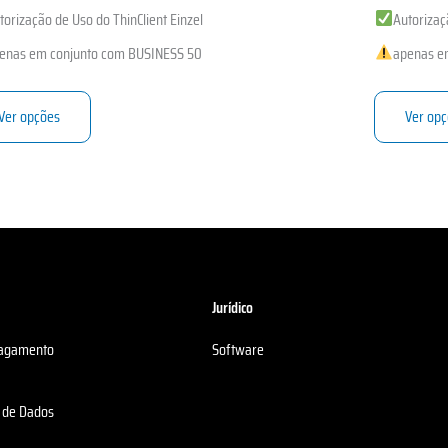
torização de Uso do ThinClient Einzel
Autorizaç
enas em conjunto com BUSINESS 50
apenas e
Ver opções
Ver op
Jurídico
Pagamento
Software
o de Dados