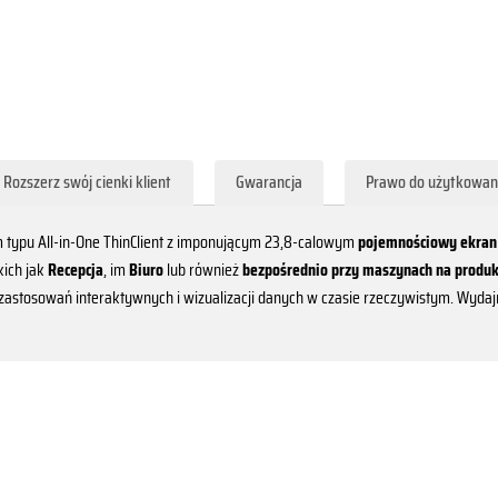
Rozszerz swój cienki klient
Gwarancja
Prawo do użytkowani
 typu All-in-One ThinClient z imponującym 23,8-calowym
pojemnościowy ekran
kich jak
Recepcja
, im
Biuro
lub również
bezpośrednio przy maszynach na produk
 zastosowań interaktywnych i wizualizacji danych w czasie rzeczywistym. Wydajny