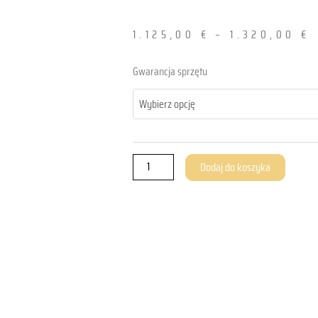
1.125,00
€
–
1.320,00
€
ilość
Gwarancja sprzętu
All-​
in-
One
ThinClient
-
Dodaj do koszyka
PANEL.MAXI.24