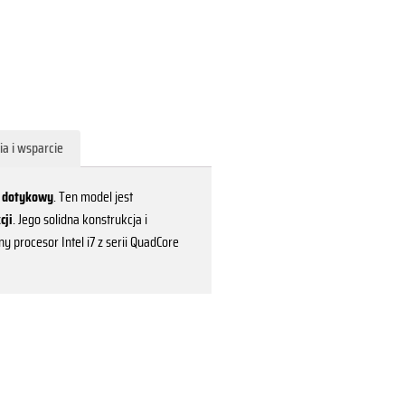
a i wsparcie
 dotykowy
. Ten model jest
cji
. Jego solidna konstrukcja i
 procesor Intel i7 z serii QuadCore