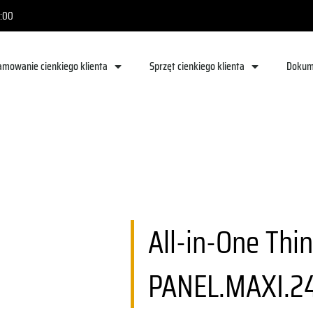
8:00
amowanie cienkiego klienta
Sprzęt cienkiego klienta
Dokum
All-​in-One Thin
PANEL.MAXI.2