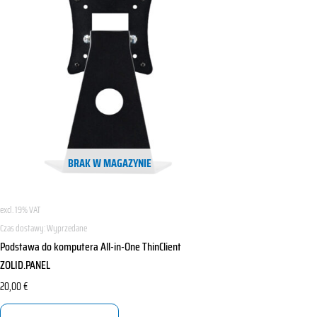
BRAK W MAGAZYNIE
excl. 19% VAT
Czas dostawy:
Wyprzedane
Podstawa do komputera All-in-One ThinClient
ZOLID.PANEL
20,00
€