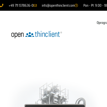
+49 711 1378636-0
info@openthinclient.com
Pon - Pt: 9:00 - 1
Oprogr