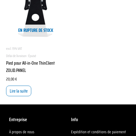
EN RUPTURE DE STOCK
excl. 19% VAT
Délai de livraison :
Épuisé
Pied pour All-in-One ThinClient
ZOLID.PANEL
20,00
€
Lire la suite
Entreprise
Info
À propos de nous
Expédition et conditions de paiement