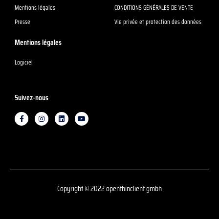
Mentions légales
CONDITIONS GÉNÉRALES DE VENTE
Presse
Vie privée et protection des données
Mentions légales
Logiciel
Suivez-nous
F
I
L
Y
a
n
i
o
c
s
n
u
e
t
k
t
b
a
e
u
o
g
d
b
o
r
i
e
k
a
n
-
m
f
Copyright © 2022 openthinclient gmbh