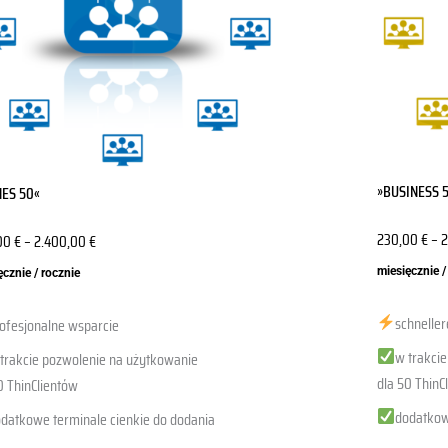
Opcje
a
można
ać
wybrać
na
ie
stronie
ktu
produktu
»BUSINESS 
NES 50«
230,00
€
–
2
00
€
–
2.400,00
€
miesięcznie /
ęcznie / rocznie
schnelle
ofesjonalne wsparcie
w trakci
trakcie pozwolenie na użytkowanie
dla 50 ThinC
0 ThinClientów
dodatkow
datkowe terminale cienkie do dodania