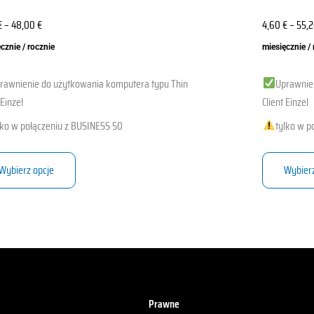
€
–
48,00
€
4,60
€
–
55,
cznie / rocznie
miesięcznie /
rawnienie do użytkowania komputera typu Thin
Uprawnie
 Einzel
Client Einzel
lko w połączeniu z BUSINESS 50
tylko w p
Wybierz opcje
Wybier
Prawne