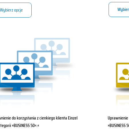
Wybier
Wybierz opcje
Ten
kt
produkt
ma
wiele
ntów.
wariantów.
Opcje
a
można
ać
wybrać
na
e
stronie
ktu
produktu
nienie do korzystania z cienkiego klienta Einzel
Uprawnienie 
ategorii »BUSINESS 50«.«
»BUSINESS 5