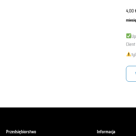
4,00
miesię
Up
Client
ty
Przedsiębiorstwo
Informacja