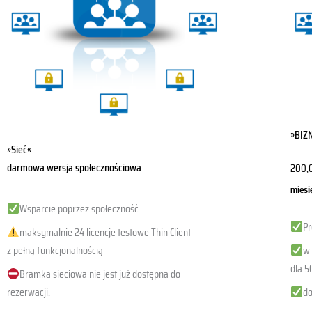
Opcje
możn
wybr
na
stron
produ
»BIZ
»Sieć«
darmowa wersja społecznościowa
200,
miesi
Wsparcie poprzez społeczność.
Pr
maksymalnie 24 licencje testowe Thin Client
z pełną funkcjonalnością
w 
dla 5
Bramka sieciowa nie jest już dostępna do
rezerwacji.
do