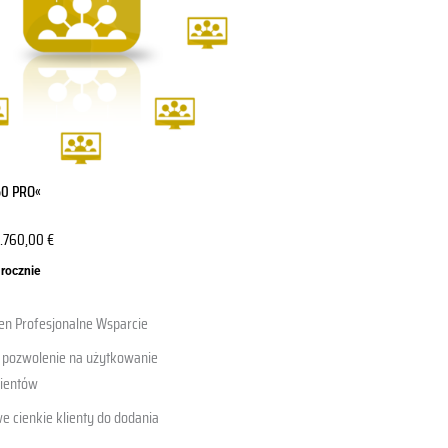
50 PRO«
.760,00
€
 rocznie
ren Profesjonalne Wsparcie
e pozwolenie na użytkowanie
lientów
e cienkie klienty do dodania