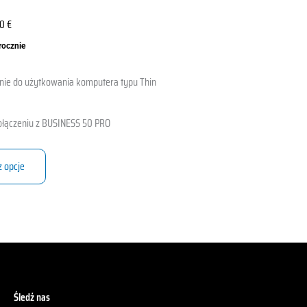
20
€
 rocznie
nie do użytkowania komputera typu Thin
ołączeniu z BUSINESS 50 PRO
z opcje
Śledź nas