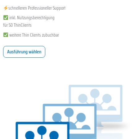
schnelleren Professioneller Support
inkl. Nutzungsberechtigung
für 50 ThinClients
weitere Thin Clients zubuchbar
Ausführung wählen
Dieses
Produkt
weist
mehrere
Varianten
auf.
Die
Optionen
können
auf