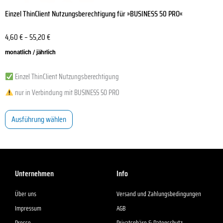
Einzel ThinClient Nutzungsberechtigung für »BUSINESS 50 PRO«
4,60
€
–
55,20
€
monatlich / jährlich
Einzel ThinClient Nutzungsberechtigung
nur in Verbindung mit BUSINESS 50 PRO
Ausführung wählen
Unternehmen
Info
Über uns
Versand und Zahlungsbedingungen
Impressum
AGB
Presse
Privatsphäre & Datenschutz