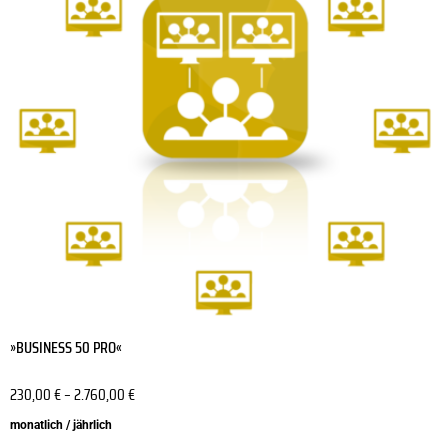
Varianten
auf.
Die
Optionen
können
auf
der
Produktseite
gewählt
werden
»BUSINESS 50 PRO«
230,00
€
–
2.760,00
€
monatlich / jährlich