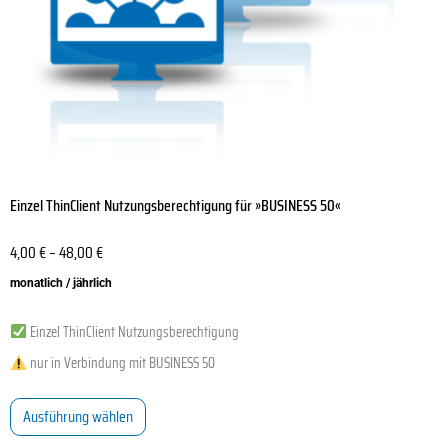
der
Produktseite
gewählt
werden
Einzel ThinClient Nutzungsberechtigung für »BUSINESS 50«
4,00
€
–
48,00
€
monatlich / jährlich
Einzel ThinClient Nutzungsberechtigung
nur in Verbindung mit BUSINESS 50
Ausführung wählen