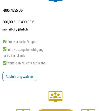
»BUSINESS 50«
200,00
€
–
2.400,00
€
monatlich / jährlich
Professioneller Support
inkl. Nutzungsberechtigung
für 50 ThinClients
weitere ThinClients zubuchbar
Ausführung wählen
Dieses
Produkt
weist
mehrere