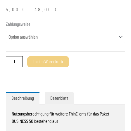
4,00
€
–
48,00
€
Einzel
Zahlungsweise
ThinClient
Nutzungsberechtigung
für
»BUSINESS
50«
In den Warenkorb
Menge
Beschreibung
Datenblatt
Nutzungsberechtigung für weitere ThinClients für das Paket
BUSINESS 50 bestehend aus