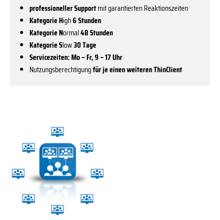
professioneller Support
mit garantierten Reaktionszeiten
Kategorie H
igh
6 Stunden
Kategorie N
ormal
48 Stunden
Kategorie S
low
30 Tage
Servicezeiten: Mo – Fr, 9 – 17 Uhr
Nutzungsberechtigung
für je einen weiteren ThinClient
Dieses
Produkt
weist
mehrere
Varianten
auf.
Die
Optionen