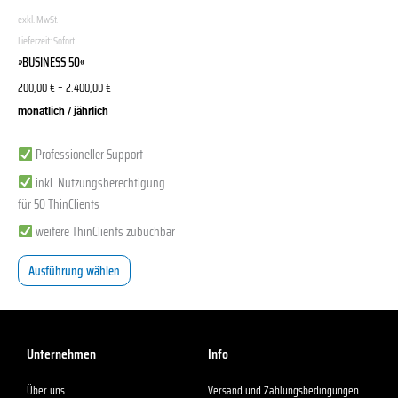
können
exkl. MwSt.
auf
Lieferzeit:
Sofort
der
»BUSINESS 50«
Produktseite
200,00
€
–
2.400,00
€
gewählt
werden
monatlich / jährlich
Professioneller Support
inkl. Nutzungsberechtigung
für 50 ThinClients
weitere ThinClients zubuchbar
Ausführung wählen
Unternehmen
Info
Über uns
Versand und Zahlungsbedingungen