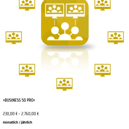
Varianten
auf.
Die
Optionen
können
auf
der
Produktseite
gewählt
werden
»BUSINESS 50 PRO«
230,00
€
–
2.760,00
€
monatlich / jährlich