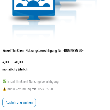
der
Produktseite
gewählt
werden
Einzel ThinClient Nutzungsberechtigung für »BUSINESS 50«
4,00
€
–
48,00
€
monatlich / jährlich
Einzel ThinClient Nutzungsberechtigung
nur in Verbindung mit BUSINESS 50
Ausführung wählen