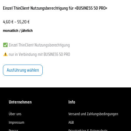
Einzel ThinClient Nutzungsberechtigung für »BUSINESS 50 PRO«
4,60
€
–
55,20
€
monatlich / jährlich
Einzel ThinClient Nutzungsberechtigung
nur in Verbindung mit BUSINESS 50 PRO
Ausführung wählen
Unternehmen
Info
Über uns
Versand und Zahlungsbedingungen
Impressum
AGB
Presse
Privatsphäre & Datenschutz