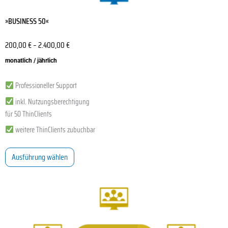
»BUSINESS 50«
200,00
€
–
2.400,00
€
monatlich / jährlich
Professioneller Support
inkl. Nutzungsberechtigung
für 50 ThinClients
weitere ThinClients zubuchbar
Ausführung wählen
Dieses
Produkt
weist
mehrere