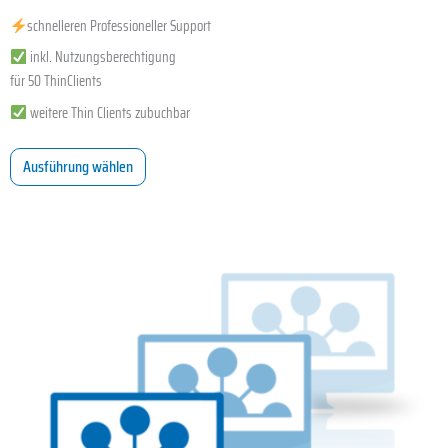
schnelleren Professioneller Support
inkl. Nutzungsberechtigung
für 50 ThinClients
weitere Thin Clients zubuchbar
Ausführung wählen
Dieses
Produkt
weist
mehrere
Varianten
auf.
Die
Optionen
können
auf