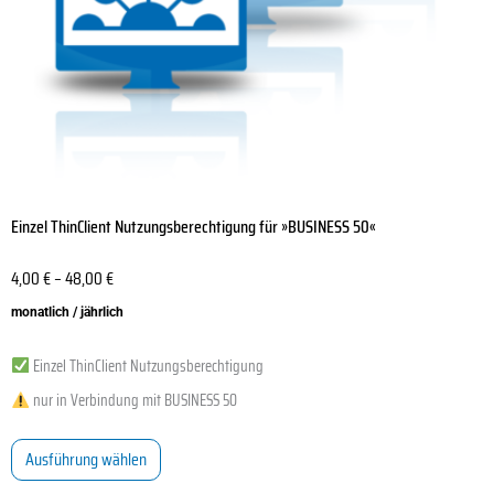
der
Produktseite
gewählt
werden
Einzel ThinClient Nutzungsberechtigung für »BUSINESS 50«
4,00
€
–
48,00
€
monatlich / jährlich
Einzel ThinClient Nutzungsberechtigung
nur in Verbindung mit BUSINESS 50
Ausführung wählen