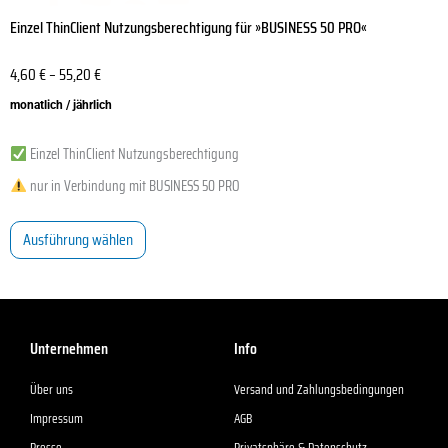
Einzel ThinClient Nutzungsberechtigung für »BUSINESS 50 PRO«
4,60
€
–
55,20
€
monatlich / jährlich
Einzel ThinClient Nutzungsberechtigung
nur in Verbindung mit BUSINESS 50 PRO
Ausführung wählen
Unternehmen
Info
Über uns
Versand und Zahlungsbedingungen
Impressum
AGB
Presse
Privatsphäre & Datenschutz