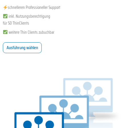
schnelleren Professioneller Support
inkl. Nutzungsberechtigung
für 50 ThinClients
weitere Thin Clients zubuchbar
Ausführung wählen
Dieses
Produkt
weist
mehrere
Varianten
auf.
Die
Optionen
können
auf