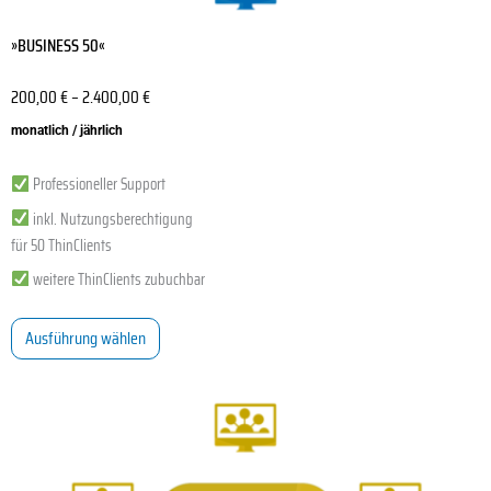
»BUSINESS 50«
200,00
€
–
2.400,00
€
monatlich / jährlich
Professioneller Support
inkl. Nutzungsberechtigung
für 50 ThinClients
weitere ThinClients zubuchbar
Ausführung wählen
Dieses
Produkt
weist
mehrere