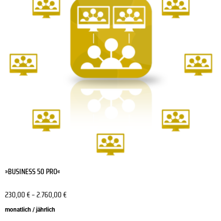
Varianten
auf.
Die
Optionen
können
auf
der
Produktseite
gewählt
werden
»BUSINESS 50 PRO«
230,00
€
–
2.760,00
€
monatlich / jährlich