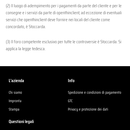
(2) Il luogo di adempimento per i pagamenti da parte del cliente e per le
consegne e i servizi da parte di openthinclient, ad eccezione di eventuali
servizi che openthinclient deve fornire nei locali del cliente come
concordato, è Stoccarda.
(3) Il foro competente esclusivo per tutte le controversie è Stoccarda. Si
applica la legge tedesca.
L'azienda
Info
Chi siamo
Spedizione e condizioni di pagamento
Impronta
GTC
Stampa
Privacy e protezione dei dati
Questioni legali