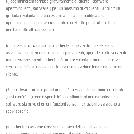
(1) openthinclient fornisce gratuitamente al cliente il software
openthinclient („software“) per un massimo di 24 clienti. La fornitura
gratuita è volontaria e può essere annullata o modificata da
openthinclient in qualsiasi momento con effetto per il futuro. Il cliente
non ha diritto all'uso gratuito.
(2) In caso di utilizzo gratuito, il cliente non avrà diritto a servizi di
assistenza, correzione di errori, aggiornamenti, upgrade o altri servizi di
manutenzione. openthinclient può fornire volontariamente tali servizi
senza che ciò dia luogo a una futura rivendicazione legale da parte del
cliente.
(3) Il software fornito gratuitamente è messo a disposizione del cliente
„così com'è“ e „come disponibile“. openthinclient non garantisce che il
software sia privo di errori, funzioni senza interruzioni o sia adatto a
scopi specifici.
(4) Il cliente si assume il rischio esclusivo dell'installazione, del
funzionamento e dell'ambiente operativo del software.