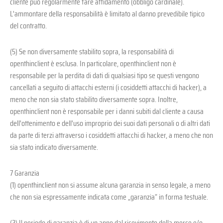
cliente può regolarmente fare affidamento (obbligo cardinale).
L'ammontare della responsabilità è limitato al danno prevedibile tipico
del contratto.
(5) Se non diversamente stabilito sopra, la responsabilità di
openthinclient è esclusa. In particolare, openthinclient non è
responsabile per la perdita di dati di qualsiasi tipo se questi vengono
cancellati a seguito di attacchi esterni (i cosiddetti attacchi di hacker), a
meno che non sia stato stabilito diversamente sopra. Inoltre,
openthinclient non è responsabile per i danni subiti dal cliente a causa
dell'ottenimento e dell'uso improprio dei suoi dati personali o di altri dati
da parte di terzi attraverso i cosiddetti attacchi di hacker, a meno che non
sia stato indicato diversamente.
7 Garanzia
(1) openthinclient non si assume alcuna garanzia in senso legale, a meno
che non sia espressamente indicata come „garanzia“ in forma testuale.
(2) Il periodo di garanzia è di un anno dal ricevimento della merce e/o