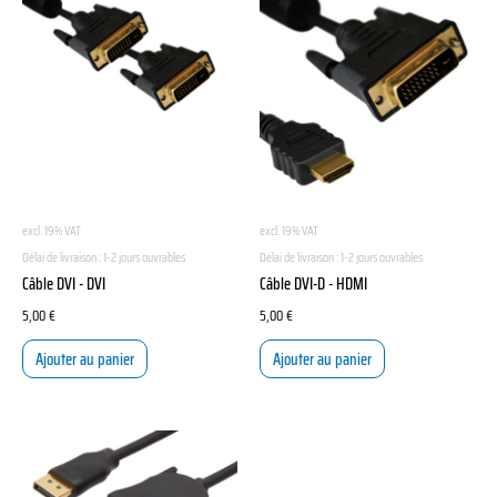
excl. 19% VAT
excl. 19% VAT
Délai de livraison :
1-2 jours ouvrables
Délai de livraison :
1-2 jours ouvrables
Câble DVI - DVI
Câble DVI-D - HDMI
5,00
€
5,00
€
Ajouter au panier
Ajouter au panier