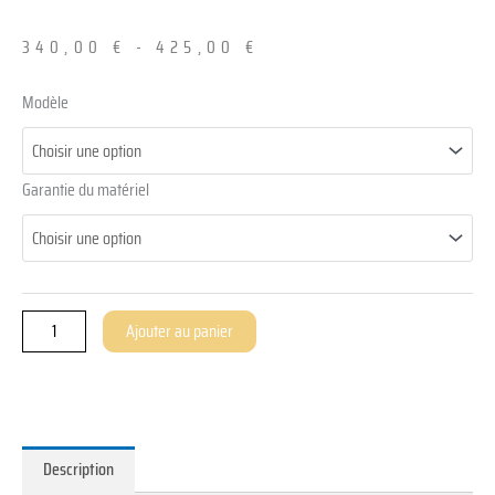
340,00
€
-
425,00
€
quantité
Modèle
de
ThinClient
ZOLID.PEBBLE.2
Garantie du matériel
Ajouter au panier
Description