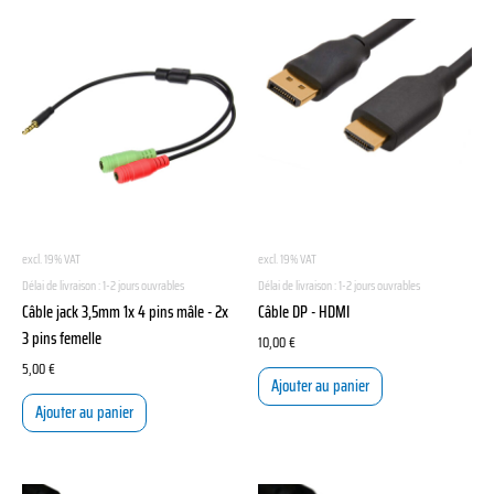
excl. 19% VAT
excl. 19% VAT
Délai de livraison :
1-2 jours ouvrables
Délai de livraison :
1-2 jours ouvrables
Câble jack 3,5mm 1x 4 pins mâle - 2x
Câble DP - HDMI
3 pins femelle
10,00
€
5,00
€
Ajouter au panier
Ajouter au panier