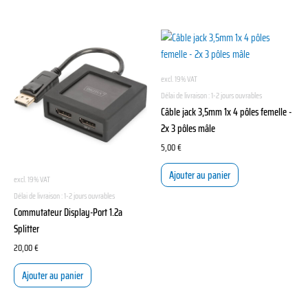
excl. 19% VAT
Délai de livraison :
1-2 jours ouvrables
Câble jack 3,5mm 1x 4 pôles femelle -
2x 3 pôles mâle
5,00
€
Ajouter au panier
excl. 19% VAT
Délai de livraison :
1-2 jours ouvrables
Commutateur Display-Port 1.2a
Splitter
20,00
€
Ajouter au panier