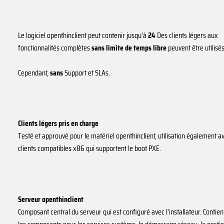
Le logiciel openthinclient peut contenir jusqu'à
24
Des clients légers aux
fonctionnalités complètes
sans limite de temps
libre
peuvent être utilisés
Cependant,
sans
Support et SLAs.
Clients légers pris en charge
Testé et approuvé pour le matériel openthinclient, utilisation également a
clients compatibles x86 qui supportent le boot PXE.
Serveur openthinclient
Composant central du serveur qui est configuré avec l'installateur. Contien