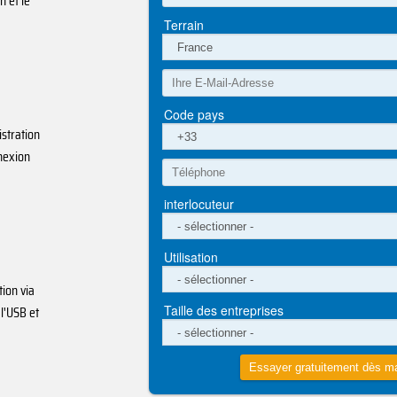
n et le
istration
nnexion
tion via
 l'USB et