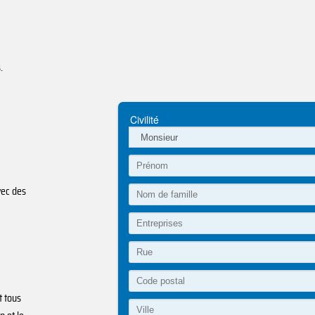
.
vec des
t tous