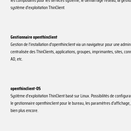
les composants pour les services système, le démarrage réseau, la gestio
système d'exploitation ThinClient.
Gestionnaire openthinclient
Gestion de l'installation d'openthinclient via un navigateur pour une admin
centralisée des ThinClients, applications, groupes, imprimantes, sites, co
AD, etc.
openthinclient-OS
Système d'exploitation ThinClient basé sur Linux. Possibilités de configura
le gestionnaire openthinclient pour le bureau, les paramètres d'affichage,
bien plus encore.