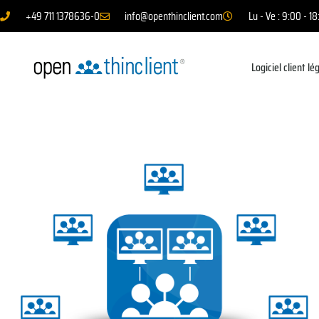
+49 711 1378636-0
info@openthinclient.com
Lu - Ve : 9:00 - 1
Logiciel client lé