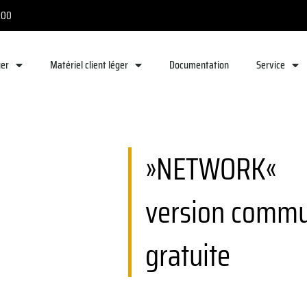
8:00
ger
Matériel client léger
Documentation
Service
»NETWORK«
version commu
gratuite