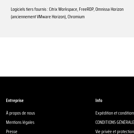
Logiciels tiers fournis : Citrix Workspace, FreeRDP, Omnissa Horizon
(anciennement VMware Horizon), Chromium
Entreprise
Info
À propos de nous
Expédition et conditio
Mentions légales
CONDITIONS GÉNÉRALE
Presse
Vie privée et protecti