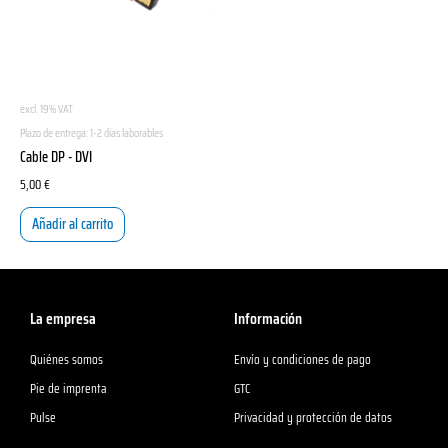
excl. 19% VAT
Plazo de entrega:
1-2 días laborables
Cable DP - DVI
5,00
€
Añadir al carrito
La empresa
Información
Quiénes somos
Envío y condiciones de pago
Pie de imprenta
GTC
Pulse
Privacidad y protección de datos