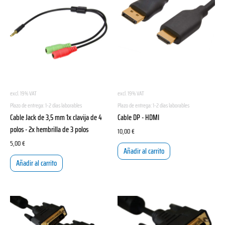
excl. 19% VAT
excl. 19% VAT
Plazo de entrega:
1-2 días laborables
Plazo de entrega:
1-2 días laborables
Cable Jack de 3,5 mm 1x clavija de 4
Cable DP - HDMI
polos - 2x hembrilla de 3 polos
10,00
€
5,00
€
Añadir al carrito
Añadir al carrito