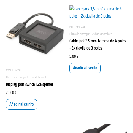
excl. 19% VAT
Plazo de entrega:
1-2 días laborables
Cable jack 3,5 mm 1x toma de 4 polos
- 2x clavija de 3 polos
5,00
€
Añadir al carrito
excl. 19% VAT
Plazo de entrega:
1-2 días laborables
Display port switch 1.2a splitter
20,00
€
Añadir al carrito