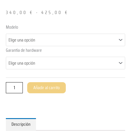
340,00
€
-
425,00
€
ThinClient
Modelo
ZOLID.PEBBLE.2
cantidad
Garantía de hardware
Añadir al carrito
Descripción