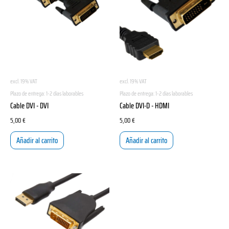
excl. 19% VAT
excl. 19% VAT
Plazo de entrega:
1-2 días laborables
Plazo de entrega:
1-2 días laborables
Cable DVI - DVI
Cable DVI-D - HDMI
5,00
€
5,00
€
Añadir al carrito
Añadir al carrito