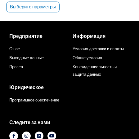
Выберите параметры
Предприятие
Информация
О нас
Условия доставки и оплаты
Выходные данные
Общие условия
Пресса
Конфиденциальность и
защита данных
Юридическое
Программное обеспечение
Следите за нами
F
И
L
Ю
a
н
i
т