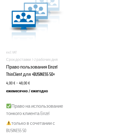
имеет
несколько
вариаций.
Опции
можно
выбрать
на
excl. VAT
странице
Срок доставки:
1-2 рабочих дня
товара.
Право пользования Einzel
ThinClient для »BUSINESS 50«
4,00
€
–
48,00
€
ежемесячно / ежегодно
Право на использование
тонкого клиента Einzel
только в сочетании с
BUSINESS 50