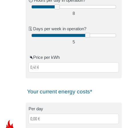
⏱ Hours per day in operation?
8
🗓 Days per week in operation?
5
Price per kWh
Your current energy costs*
Per day