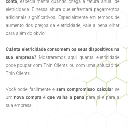
conta
, especialmente quando chega a fatura anual de
eletricidade. É nessa altura que enfrentará pagamentos
adicionais significativos. Especialmente em tempos de
aumento dos preços da eletricidade, vale a pena olhar
para além do óbvio!
Cuánta eletricidade consomem os seus dispositivos na
sua empresa?
Mostraremos aqui quanta eletricidade
pode poupar com Thin Clients ou com uma solução de
Thin Clients.
Você pode facilmente e
sem compromisso calcular
se
um
nova compra
é
que valha a pena
para si e para a
sua empresa.