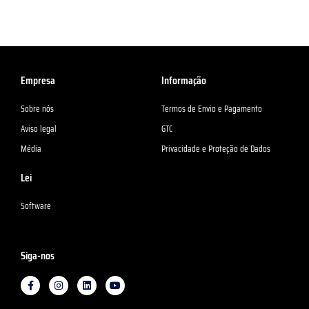
Empresa
Informação
Sobre nós
Termos de Envio e Pagamento
Aviso legal
GTC
Média
Privacidade e Proteção de Dados
Lei
Software
Siga-nos
F
I
L
Y
a
n
i
o
c
s
n
u