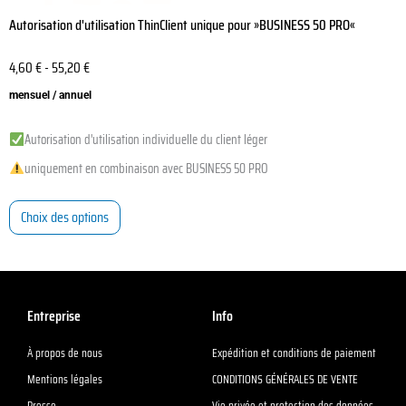
Autorisation d'utilisation ThinClient unique pour »BUSINESS 50 PRO«
4,60
€
-
55,20
€
mensuel / annuel
Autorisation d'utilisation individuelle du client léger
uniquement en combinaison avec BUSINESS 50 PRO
Choix des options
Entreprise
Info
À propos de nous
Expédition et conditions de paiement
Mentions légales
CONDITIONS GÉNÉRALES DE VENTE
Presse
Vie privée et protection des données