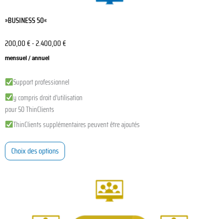
»BUSINESS 50«
200,00
€
-
2.400,00
€
mensuel / annuel
Support professionnel
y compris droit d'utilisation
pour 50 ThinClients
ThinClients supplémentaires peuvent être ajoutés
Choix des options
Ce
produit
a
plusieurs