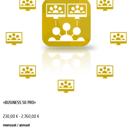
variations.
Les
options
peuvent
être
choisies
sur
la
page
du
produit
»BUSINESS 50 PRO«
230,00
€
-
2.760,00
€
mensuel / annuel