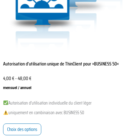
sur
la
page
du
produit
Autorisation d'utilisation unique de ThinClient pour »BUSINESS 50«
4,00
€
-
48,00
€
mensuel / annuel
Autorisation d'utilisation individuelle du client léger
uniquement en combinaison avec BUSINESS 50
Choix des options