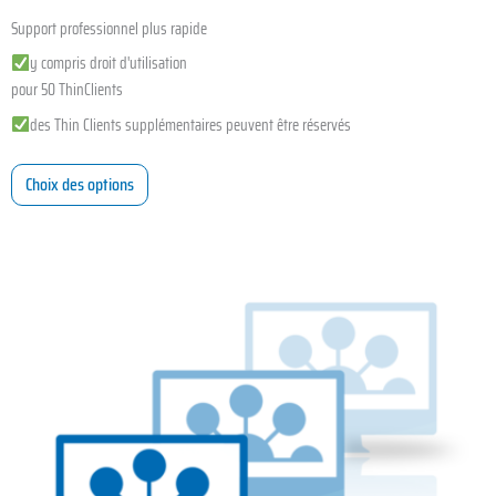
Support professionnel plus rapide
y compris droit d'utilisation
pour 50 ThinClients
des Thin Clients supplémentaires peuvent être réservés
Choix des options
Ce
produit
a
plusieurs
variations.
Les
options
peuvent
être
choisies